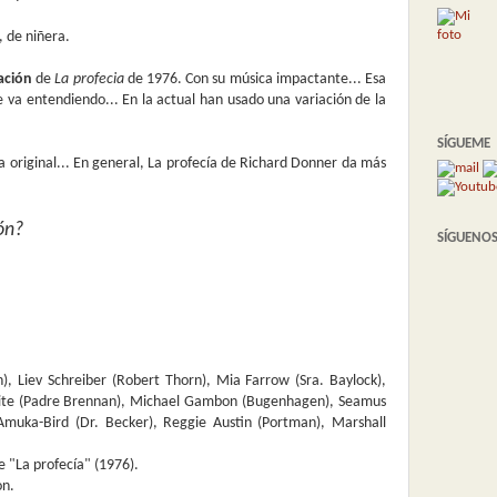
, de niñera.
ación
de
La profecia
de 1976. Con su música impactante... Esa
va entendiendo... En la actual han usado una variación de la
SÍGUEME
a original... En general, La profecía de Richard Donner da más
ón?
SÍGUENOS
n), Liev Schreiber (Robert Thorn), Mia Farrow (Sra. Baylock),
waite (Padre Brennan), Michael Gambon (Bugenhagen), Seamus
Amuka-Bird (Dr. Becker), Reggie Austin (Portman), Marshall
e "La profecía" (1976).
on.