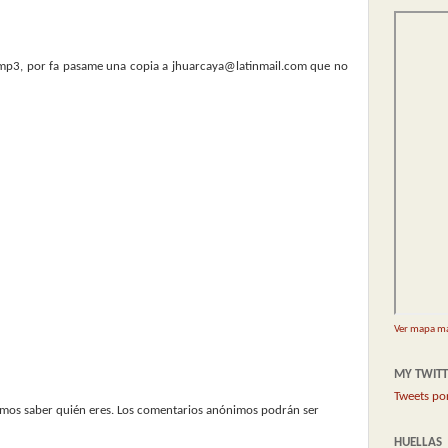
 mp3, por fa pasame una copia a jhuarcaya@latinmail.com que no
Ver mapa m
MY TWITT
Tweets po
emos saber quién eres. Los comentarios anónimos podrán ser
HUELLAS