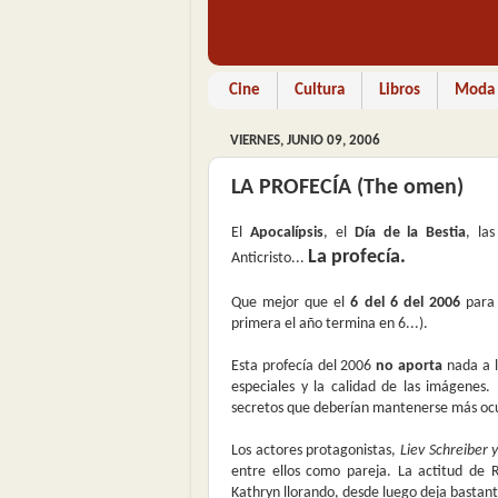
Cine
Cultura
Libros
Moda
VIERNES, JUNIO 09, 2006
LA PROFECÍA (The omen)
El
Apocalípsis
, el
Día de la Bestia
, la
La profecía.
Anticristo...
Que mejor que el
6 del 6 del 2006
para 
primera el año termina en 6...).
Esta profecía del 2006
no aporta
nada a l
especiales y la calidad de las imágenes
secretos que deberían mantenerse más ocul
Los actores protagonistas,
Liev Schreiber y 
entre ellos como pareja. La actitud de
Kathryn llorando, desde luego deja bastan