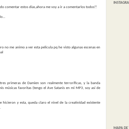
INSTAGR
do comentar estos días,ahora me voy a ir a comentarlos todos!!
o...
ero no me animo a ver esta pelicula pq he visto algunas escenas en
nal
 tres primeras de Damien son realmente terroríficas, y la banda
is músicas favoritas (tengo el Ave Satanis en mi MP3, soy así de
e hicieron y esta, queda claro el nivel de la creatividad existente
.
MAPA DE 