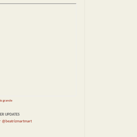
ás grande
ER UPDATES
r @beatrizmartmart