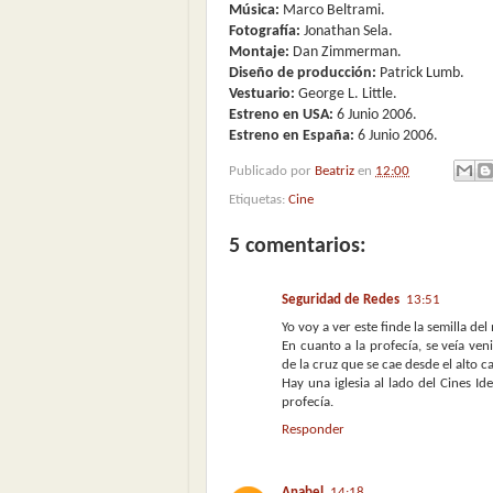
Música:
Marco Beltrami.
Fotografía:
Jonathan Sela.
Montaje:
Dan Zimmerman.
Diseño de producción:
Patrick Lumb.
Vestuario:
George L. Little.
Estreno en USA:
6 Junio 2006.
Estreno en España:
6 Junio 2006.
Publicado por
Beatriz
en
12:00
Etiquetas:
Cine
5 comentarios:
Seguridad de Redes
13:51
Yo voy a ver este finde la semilla de
En cuanto a la profecía, se veía ve
de la cruz que se cae desde el alto c
Hay una iglesia al lado del Cines Id
profecía.
Responder
Anabel
14:18