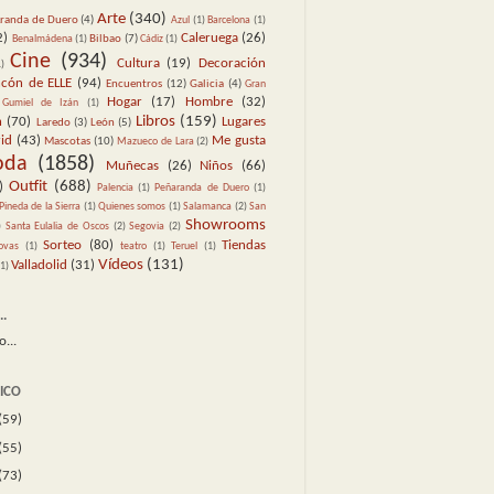
Arte
(340)
randa de Duero
(4)
Azul
(1)
Barcelona
(1)
2)
Bilbao
(7)
Caleruega
(26)
Benalmádena
(1)
Cádiz
(1)
Cine
(934)
Cultura
(19)
Decoración
1)
ncón de ELLE
(94)
Encuentros
(12)
Galicia
(4)
Gran
Hogar
(17)
Hombre
(32)
Gumiel de Izán
(1)
Libros
(159)
n
(70)
Laredo
(3)
León
(5)
Lugares
id
(43)
Mascotas
(10)
Me gusta
Mazueco de Lara
(2)
oda
(1858)
Muñecas
(26)
Niños
(66)
Outfit
(688)
)
Palencia
(1)
Peñaranda de Duero
(1)
Pineda de la Sierra
(1)
Quienes somos
(1)
Salamanca
(2)
San
Showrooms
)
Santa Eulalia de Oscos
(2)
Segovia
(2)
Sorteo
(80)
Tiendas
ovas
(1)
teatro
(1)
Teruel
(1)
Vídeos
(131)
Valladolid
(31)
(1)
.
RICO
(59)
(55)
(73)