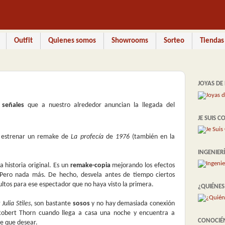
Outfit
Quienes somos
Showrooms
Sorteo
Tiendas
JOYAS DE
s
señales
que a nuestro alrededor anuncian la llegada del
JE SUIS C
estrenar un remake de
La profecía
de
1976
(también en la
INGENIER
a historia original. Es un
remake-copia
mejorando los efectos
. Pero nada más. De hecho, desvela antes de tiempo ciertos
tos para ese espectador que no haya visto la primera.
¿QUIÉNE
Julia Stiles
, son bastante
sosos
y no hay demasiada conexión
 Robert Thorn cuando llega a casa una noche y encuentra a
CONOCI
te que desear.