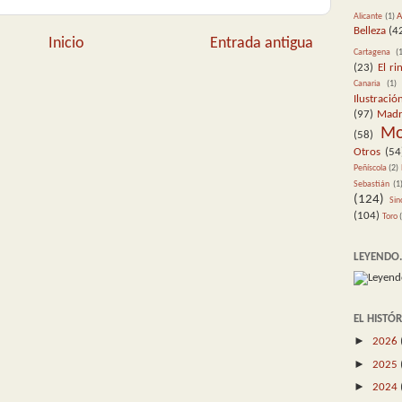
A
Alicante
(1)
Belleza
(4
Inicio
Entrada antigua
Cartagena
(
(23)
El ri
Canaria
(1)
Ilustració
(97)
Madr
M
(58)
Otros
(54
Peñíscola
(2)
Sebastián
(1
(124)
Sin
(104)
Toro
LEYENDO..
EL HISTÓ
►
2026
►
2025
►
2024