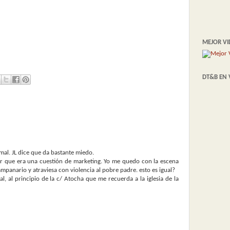
MEJOR VI
DT&B EN 
l mal. JL dice que da bastante miedo.
nir que era una cuestión de marketing. Yo me quedo con la escena
ampanario y atraviesa con violencia al pobre padre. esto es igual?
eal, al principio de la c/ Atocha que me recuerda a la iglesia de la