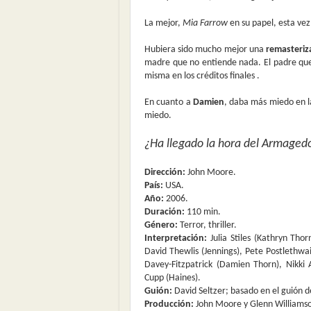
La mejor,
Mia Farrow
en su papel, esta vez
Hubiera sido mucho mejor una
remasteriz
madre que no entiende nada. El padre que 
misma en los créditos finales .
En cuanto a
Damien
, daba más miedo en l
miedo.
¿Ha llegado la hora del Armaged
Dirección:
John Moore.
País:
USA.
Año:
2006.
Duración:
110 min.
Género:
Terror, thriller.
Interpretación:
Julia Stiles (Kathryn Thor
David Thewlis (Jennings), Pete Postleth
Davey-Fitzpatrick (Damien Thorn), Nikki 
Cupp (Haines).
Guión:
David Seltzer; basado en el guión d
Producción:
John Moore y Glenn Williams