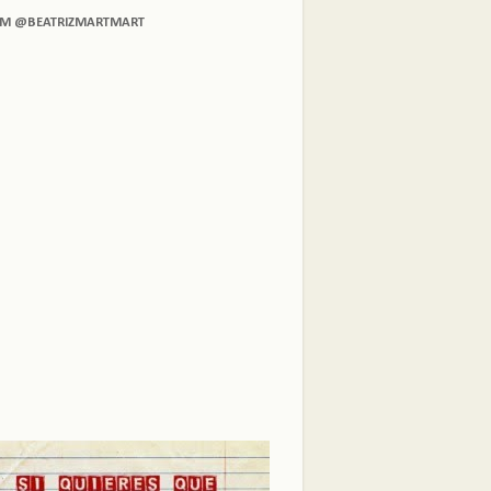
AM @BEATRIZMARTMART