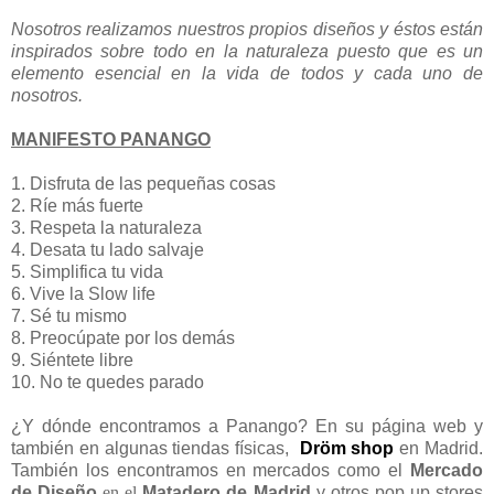
Nosotros realizamos nuestros propios diseños y éstos están
inspirados sobre todo en la naturaleza puesto que es un
elemento esencial en la vida de todos y cada uno de
nosotros.
MANIFESTO PANANGO
1. Disfruta de las pequeñas cosas
2. Ríe más fuerte
3. Respeta la naturaleza
4. Desata tu lado salvaje
5. Simplifica tu vida
6. Vive la Slow life
7. Sé tu mismo
8. Preocúpate por los demás
9. Siéntete libre
10. No te quedes parado
¿Y dónde encontramos a Panango? En su página web y
también en algunas tiendas físicas,
Dröm shop
en Madrid.
También los encontramos en mercados como el
Mercado
de Diseño
en el
Matadero
de Madrid
y otros pop up stores