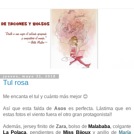
jueves, mayo 31, 2018
Tul rosa
Me encanta el tul y cuánto más mejor 😊
Así que esta falda de
Asos
es perfecta. Lástima que en
estas fotos el viento fuera el otro gran protagonista!!
Además, jersey finito de
Zara,
bolso de
Malababa
,
colgante
La Polaca
,
pendientes de
Miss Bijoux
y anillo de
María