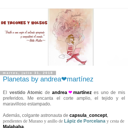
martes, julio 31, 2018
Planetas by andrea❤martínez
El
vestido Atomic
de
andrea
❤
martínez
es uno de mis
preferidos. Me encanta el corte amplio, el tejido y el
maravilloso estampado.
Además,
colgante astronauta de
capsula_concept
,
pendientes de Murano y anillo de
Lápiz de Porcelana
y cesta de
Malababa
.