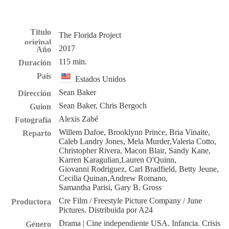
Título
The Florida Project
original
2017
Año
115 min.
Duración
País
Estados Unidos
Sean Baker
Dirección
Sean Baker,
Chris Bergoch
Guion
Alexis Zabé
Fotografía
Willem Dafoe
,
Brooklynn Prince
,
Bria Vinaite
,
Reparto
Caleb Landry Jones
,
Mela Murder
,
Valeria Cotto
,
Christopher Rivera
,
Macon Blair
,
Sandy Kane
,
Karren Karagulian
,
Lauren O'Quinn
,
Giovanni Rodriguez
,
Carl Bradfield
,
Betty Jeune
,
Cecilia Quinan
,
Andrew Romano
,
Samantha Parisi
,
Gary B. Gross
Cre Film / Freestyle Picture Company / June
Productora
Pictures. Distribuida por A24
Drama
| Cine independiente USA. Infancia. Crisis
Género