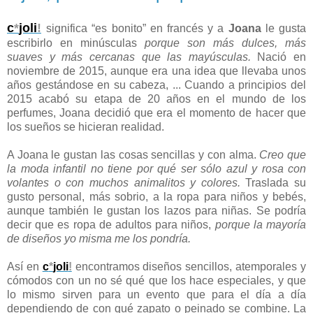
c
*
joli
!
significa “es bonito” en francés y a
Joana
le gusta
escribirlo en minúsculas
porque son más dulces, más
suaves y más cercanas que las mayúsculas.
Nació en
noviembre de 2015, aunque era una idea que llevaba unos
años gestándose en su cabeza, ... Cuando a principios del
2015 acabó su etapa de 20 años en el mundo de los
perfumes, Joana decidió que era el momento de hacer que
los sueños se hicieran realidad.
A Joana le gustan las cosas sencillas y con alma.
Creo que
la moda infantil no tiene por qué ser sólo azul y rosa con
volantes o con muchos animalitos y colores.
Traslada su
gusto personal, más sobrio, a la ropa para niños y bebés,
aunque también le gustan los lazos para niñas. Se podría
decir que es ropa de adultos para niños,
porque la mayoría
de diseños yo misma me los pondría.
Así en
c
*
joli
!
encontramos diseños sencillos, atemporales y
cómodos con un no sé qué que los hace especiales, y que
lo mismo sirven para un evento que para el día a día
dependiendo de con qué zapato o peinado se combine. La