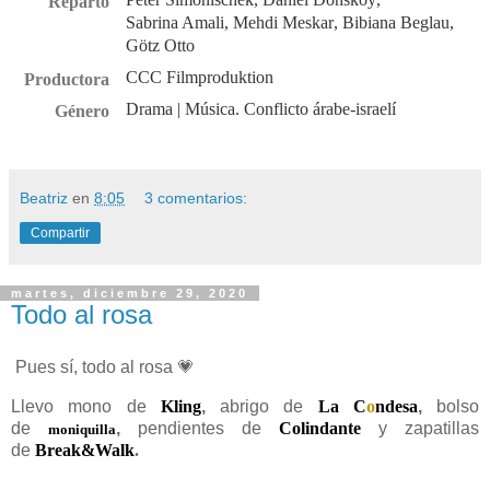
Reparto
Sabrina Amali
,
Mehdi Meskar
,
Bibiana Beglau
,
Götz Otto
CCC Filmproduktion
Productora
Drama
| Música. Conflicto árabe-israelí
Género
Beatriz
en
8:05
3 comentarios:
Compartir
martes, diciembre 29, 2020
Todo al rosa
Pues sí, todo al rosa 💗
Llevo mono de
Kling
,
abrigo de
La C
o
ndesa
,
bolso
de
,
pendientes de
Colindante
y zapatillas
moniquilla
de
Break&Walk
.