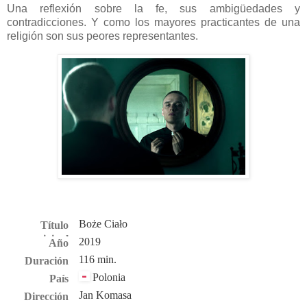
Una reflexión sobre la fe, sus ambigüedades y
contradicciones. Y como los mayores practicantes de una
religión son sus peores representantes.
Boże Ciało
Título
original
2019
Año
116 min.
Duración
Polonia
País
Jan Komasa
Dirección