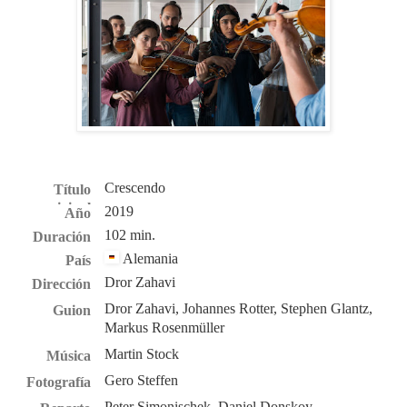
Crescendo
Título
original
2019
Año
102 min.
Duración
Alemania
País
Dror Zahavi
Dirección
Dror Zahavi,
Johannes Rotter,
Stephen Glantz,
Guion
Markus Rosenmüller
Martin Stock
Música
Gero Steffen
Fotografía
Peter Simonischek
,
Daniel Donskoy
,