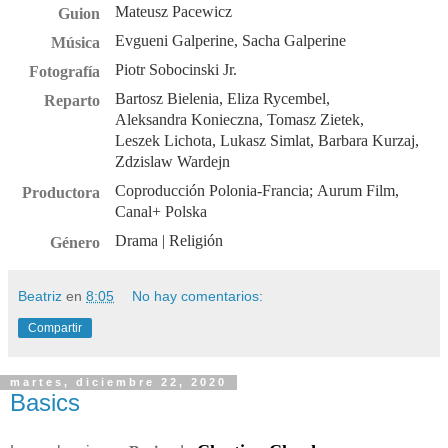
Mateusz Pacewicz
Guion
Evgueni Galperine,
Sacha Galperine
Música
Piotr Sobocinski Jr.
Fotografía
Bartosz Bielenia
,
Eliza Rycembel
,
Reparto
Aleksandra Konieczna
,
Tomasz Zietek
,
Leszek Lichota
,
Lukasz Simlat
,
Barbara Kurzaj
,
Zdzislaw Wardejn
Coproducción Polonia-Francia; Aurum Film,
Productora
Canal+ Polska
Drama
| Religión
Género
Beatriz
en
8:05
No hay comentarios:
Compartir
martes, diciembre 22, 2020
Basics