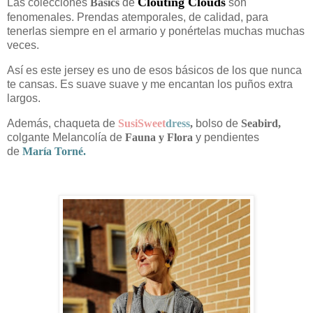
Clouting Clouds
Las colecciones
Basics
de
son
fenomenales. Prendas atemporales, de calidad, para
tenerlas siempre en el armario y ponértelas muchas muchas
veces.
Así es este jersey es uno de esos básicos de los que nunca
te cansas. Es suave suave y me encantan los puños extra
largos.
Además, chaqueta de
SusiSweet
dress
,
bolso de
Seabird,
colgante Melancolía de
Fauna y Flora
y pendientes
de
María Torné
.