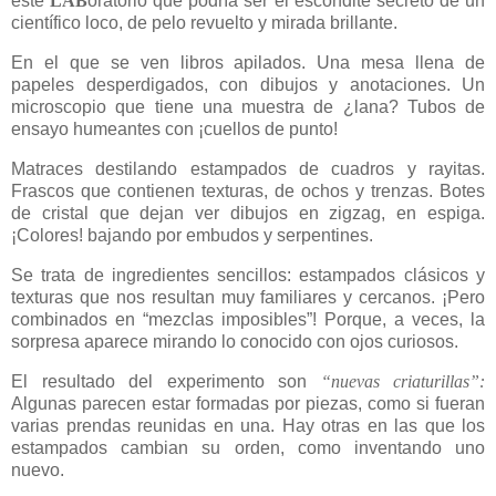
este
LAB
oratorio que podría ser el escondite secreto de un
científico loco, de pelo revuelto y mirada brillante.
En el que se ven libros apilados. Una mesa llena de
papeles desperdigados, con dibujos y anotaciones. Un
microscopio que tiene una muestra de ¿lana? Tubos de
ensayo humeantes con ¡cuellos de punto!
Matraces destilando estampados de cuadros y rayitas.
Frascos que contienen texturas, de ochos y trenzas. Botes
de cristal que dejan ver dibujos en zigzag, en espiga.
¡Colores! bajando por embudos y serpentines. ​
Se trata de ingredientes sencillos: estampados clásicos y
texturas que nos resultan muy familiares y cercanos. ¡Pero
combinados en “mezclas imposibles”! Porque, a veces, la
sorpresa aparece mirando lo conocido con ojos curiosos.
El resultado del experimento son
“nuevas criaturillas”:
Algunas parecen estar formadas por piezas, como si fueran
varias prendas reunidas en una. Hay otras en las que los
estampados cambian su orden, como inventando uno
nuevo.