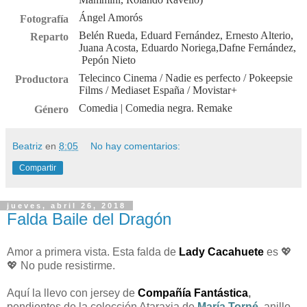
Ángel Amorós
Fotografía
Belén Rueda
,
Eduard Fernández
,
Ernesto Alterio
,
Reparto
Juana Acosta
,
Eduardo Noriega
,
Dafne Fernández
,
Pepón Nieto
Telecinco Cinema / Nadie es perfecto / Pokeepsie
Productora
Films / Mediaset España / Movistar+
Comedia
| Comedia negra. Remake
Género
Beatriz
en
8:05
No hay comentarios:
Compartir
jueves, abril 26, 2018
Falda Baile del Dragón
Amor a primera vista. Esta falda de
Lady Cacahuete
es 💖
💖 No pude resistirme.
Aquí la llevo con jersey de
Compañía Fantástica
,
pendientes de la colección Ataraxia de
María Torné
,
anillo