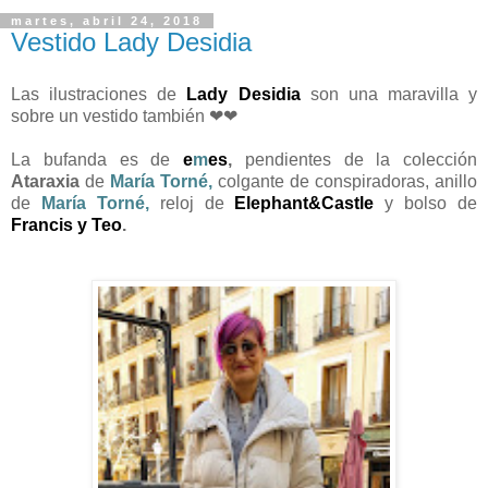
martes, abril 24, 2018
Vestido Lady Desidia
Las ilustraciones de
Lady Desidia
son una maravilla y
sobre un vestido también ❤❤
La bufanda es de
e
m
es
,
pendientes de la colección
Ataraxia
de
María Torné
,
colgante de conspiradoras, anillo
de
María Torné
,
reloj de
Elephant&Castle
y bolso de
Francis y Teo
.