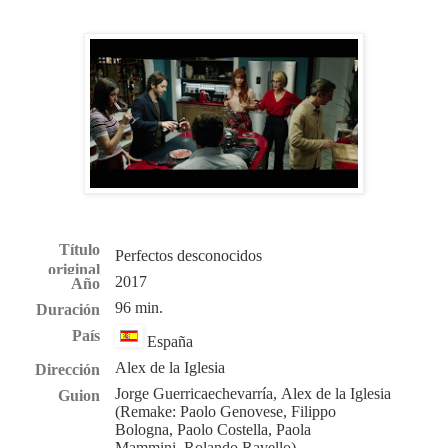
Título
Perfectos desconocidos
original
2017
Año
96 min.
Duración
País
España
Alex de la Iglesia
Dirección
Jorge Guerricaechevarría,
Alex de la Iglesia
Guion
(Remake: Paolo Genovese,
Filippo
Bologna,
Paolo Costella,
Paola
Mammini,
Rolando Ravello)