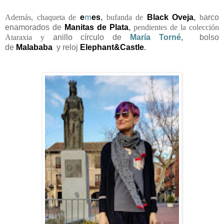
Además, chaqueta de
e
m
es
,
bufanda de
Black Oveja
,
b
arco
enamorados de
Manitas de Plata
,
pendientes de la colección
Ataraxia y
anillo círculo de
María Torné
,
bolso
de
Malababa
y reloj
Elephant&Castle
.