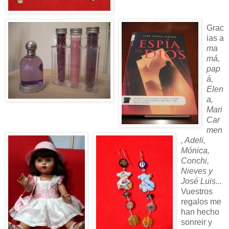
Grac
ias a
ma
má,
pap
á,
Elen
a,
Mari
Car
men
, Adeli,
Mónica,
Conchi,
Nieves y
José Luis...
Vuestros
regalos me
han hecho
sonreir y