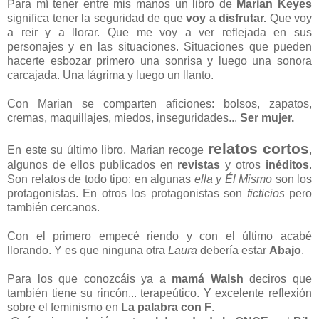
Para mí tener entre mis manos un libro de
Marian Keyes
significa tener la seguridad de que
voy a disfrutar.
Que voy
a reir y a llorar. Que me voy a ver reflejada en sus
personajes y en las situaciones. Situaciones que pueden
hacerte esbozar primero una sonrisa y luego una sonora
carcajada. Una lágrima y luego un llanto.
Con Marian se comparten aficiones: bolsos, zapatos,
cremas, maquillajes, miedos, inseguridades...
Ser mujer.
relatos cortos
En este su último libro, Marian recoge
,
algunos de ellos publicados en
revistas
y otros
inéditos
.
Son relatos de todo tipo: en algunas
ella y Él Mismo
son los
protagonistas. En otros los protagonistas son
ficticios
pero
también cercanos.
Con el primero empecé riendo y con el último acabé
llorando. Y es que ninguna otra
Laura
debería estar
Abajo
.
Para los que conozcáis ya a
mamá Walsh
deciros que
también tiene su rincón... terapeútico. Y excelente reflexión
sobre el feminismo en
La palabra con F
.