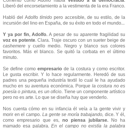
Comentó cómo Adolfo había
vestido a la democracia
.
Liberó del encorsetamiento a la vestimenta de la era Franco.
Habló del Adolfo
tímido
pero accesible, de su estilo, de la
incursión del lino en España, de su éxito en todo el mundo...
Y ya por fin, Adolfo.
A pesar de su aparente fragilidad su
voz es potente
. Clara. Traje oscuro con un sueter beige de
cashemere
y cuello medio. Negro y blanco sus colores
favoritos. Más el blanco. Se quitó la corbata en el último
minuto.
Se define como
empresario
de la costura y como escritor.
Le gusta escribir. Y lo hace regularmente. Heredó de sus
padres una pequeña industría textil lo cual le ha ayudado
mucho en su aventura económica. Porque
la costura no es
poesía o pintura, es un oficio
. Tiene un componente artístico
pero no es arte. Lo que se diseña hay que venderlo.
Nos cuenta cómo en su infancia él veía a la gente vivir y
morir en el campo.
La gente se moría trabajando,
dice. Y él,
como empresario que es,
no piensa jubilarse.
No ha
mamado esa palabra.
En el campo no existía la palabra