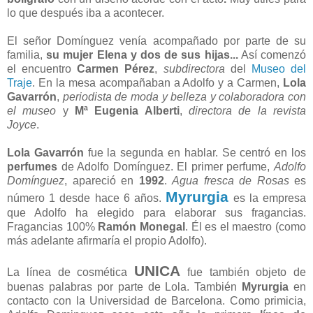
lo que después iba a acontecer.
El señor Domínguez venía acompañado por parte de su
familia,
su mujer Elena y dos de sus hijas...
Así comenzó
el encuentro
Carmen Pérez
,
subdirectora
del
Museo del
Traje
. En la mesa acompañaban a Adolfo y a Carmen,
Lola
Gavarrón
,
periodista de moda y belleza y colaboradora con
el museo
y
Mª Eugenia Alberti
,
directora de la revista
Joyce
.
Lola Gavarrón
fue la segunda en hablar. Se centró en los
perfumes
de Adolfo Domínguez. El primer perfume,
Adolfo
Domínguez
, apareció en
1992
.
Agua fresca de Rosas
es
Myrurgia
número 1 desde hace 6 años.
es la empresa
que Adolfo ha elegido para elaborar sus fragancias.
Fragancias 100%
Ramón Monegal
. Él es el maestro (como
más adelante afirmaría el propio Adolfo).
UNICA
La línea de cosmética
fue también objeto de
buenas palabras por parte de Lola. También
Myrurgia
en
contacto con la Universidad de Barcelona. Como primicia,