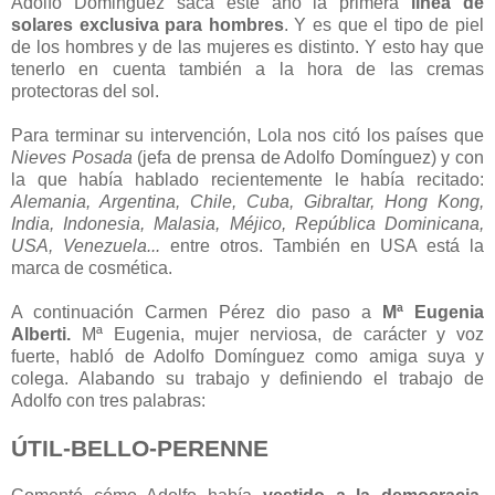
Adolfo Dominguez saca este año la primera
línea de
solares exclusiva para hombres
. Y es que el tipo de piel
de los hombres y de las mujeres es distinto. Y esto hay que
tenerlo en cuenta también a la hora de las cremas
protectoras del sol.
Para terminar su intervención, Lola nos citó los países que
Nieves Posada
(jefa de prensa de Adolfo Domínguez) y con
la que había hablado recientemente le había recitado:
Alemania, Argentina, Chile, Cuba, Gibraltar, Hong Kong,
India, Indonesia, Malasia, Méjico, República Dominicana,
USA, Venezuela...
entre otros. También en USA está la
marca de cosmética.
A continuación Carmen Pérez dio paso a
Mª Eugenia
Alberti.
Mª Eugenia, mujer nerviosa, de carácter y voz
fuerte, habló de Adolfo Domínguez como amiga suya y
colega. Alabando su trabajo y definiendo el trabajo de
Adolfo con tres palabras:
ÚTIL-BELLO-PERENNE