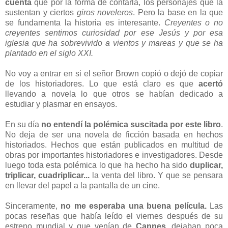
cuenta
que por la forma de contarla, los personajes que la
sustentan y ciertos
giros noveleros
. Pero la base en la que
se fundamenta la historia es interesante.
Creyentes o no
creyentes sentimos curiosidad por ese Jesús y por esa
iglesia que ha sobrevivido a vientos y mareas y que se ha
plantado en el siglo XXI.
No voy a entrar en si el señor Brown copió o dejó de copiar
de los historiadores. Lo que está claro es que
acertó
llevando a novela lo que otros se habían dedicado a
estudiar y plasmar en ensayos.
En su día
no entendí la polémica suscitada por este libro
.
No deja de ser una novela de ficción basada en hechos
historiados. Hechos que están publicados en multitud de
obras por importantes historiadores e investigadores. Desde
luego toda esta polémica lo que ha hecho ha sido
duplicar,
triplicar, cuadriplicar...
la venta del libro. Y que se pensara
en llevar del papel a la pantalla de un cine.
Sinceramente,
no me esperaba una buena película.
Las
pocas reseñas que había leído el viernes después de su
estreno mundial y que venían de
Cannes
, dejaban poca