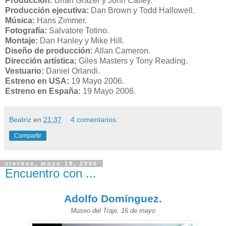
Producción:
Brian Grazer y John Calley.
Producción ejecutiva:
Dan Brown y Todd Hallowell.
Música:
Hans Zimmer.
Fotografía:
Salvatore Totino.
Montaje:
Dan Hanley y Mike Hill.
Diseño de producción:
Allan Cameron.
Dirección artística:
Giles Masters y Tony Reading.
Vestuario:
Daniel Orlandi.
Estreno en USA:
19 Mayo 2006.
Estreno en España:
19 Mayo 2006.
Beatriz
en
21:37
4 comentarios:
Compartir
viernes, mayo 19, 2006
Encuentro con ...
Adolfo Domínguez.
Museo del Traje, 16 de mayo