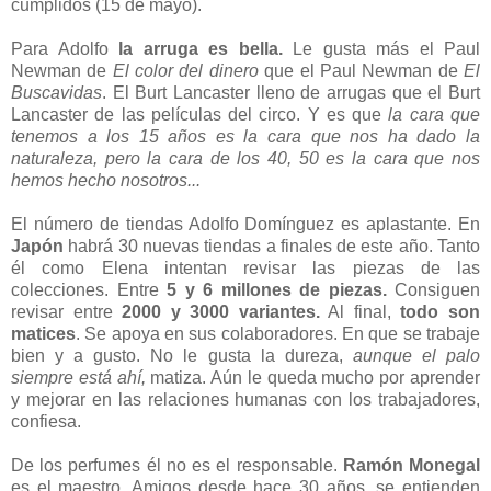
cumplidos (15 de mayo).
Para Adolfo
la arruga es bella.
Le gusta más el Paul
Newman de
El color del dinero
que el Paul Newman de
El
Buscavidas
. El Burt Lancaster lleno de arrugas que el Burt
Lancaster de las películas del circo. Y es que
la cara que
tenemos a los 15 años es la cara que nos ha dado la
naturaleza, pero la cara de los 40, 50 es la cara que nos
hemos hecho nosotros...
El número de tiendas Adolfo Domínguez es aplastante. En
Japón
habrá 30 nuevas tiendas a finales de este año. Tanto
él como Elena intentan revisar las piezas de las
colecciones. Entre
5 y 6 millones de piezas.
Consiguen
revisar entre
2000 y 3000 variantes.
Al final,
todo son
matices
. Se apoya en sus colaboradores. En que se trabaje
bien y a gusto. No le gusta la dureza,
aunque el palo
siempre está ahí,
matiza. Aún le queda mucho por aprender
y mejorar en las relaciones humanas con los trabajadores,
confiesa.
De los perfumes él no es el responsable.
Ramón Monegal
es el maestro. Amigos desde hace 30 años, se entienden