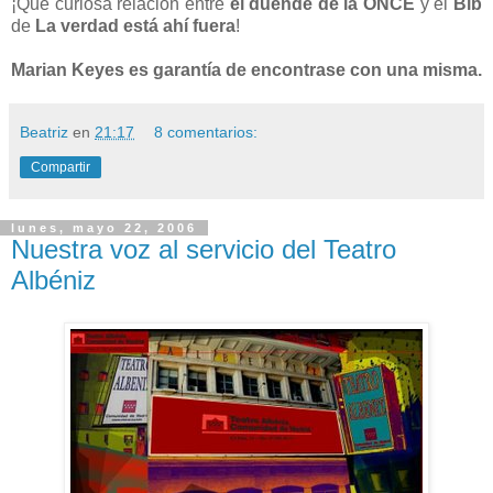
¡Qué curiosa relación entre
el duende de la ONCE
y el
Bib
de
La verdad está ahí fuera
!
Marian Keyes es garantía de encontrase con una misma.
Beatriz
en
21:17
8 comentarios:
Compartir
lunes, mayo 22, 2006
Nuestra voz al servicio del Teatro
Albéniz