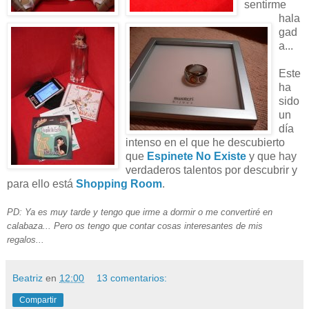
sentirme
hala
gad
a...
Este
ha
sido
un
día
intenso en el que he descubierto
que
Espinete No Existe
y que hay
verdaderos talentos por descubrir y
para ello está
Shopping Room
.
PD: Ya es muy tarde y tengo que irme a dormir o me convertiré en
calabaza... Pero os tengo que contar cosas interesantes de mis
regalos...
Beatriz
en
12:00
13 comentarios:
Compartir