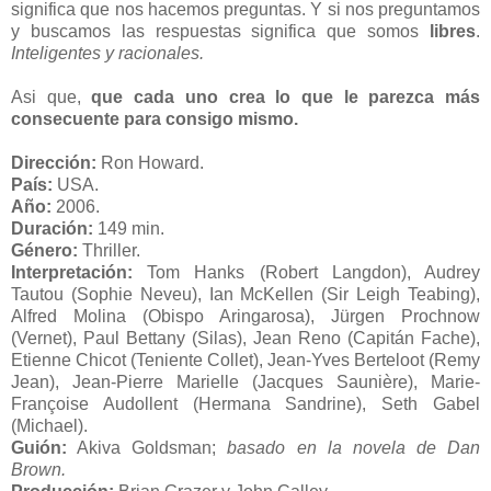
significa que nos hacemos preguntas. Y si nos preguntamos
y buscamos las respuestas significa que somos
libres
.
Inteligentes y racionales.
Asi que,
que cada uno crea lo que le parezca más
consecuente para consigo mismo.
Dirección:
Ron Howard.
País:
USA.
Año:
2006.
Duración:
149 min.
Género:
Thriller.
Interpretación:
Tom Hanks (Robert Langdon), Audrey
Tautou (Sophie Neveu), Ian McKellen (Sir Leigh Teabing),
Alfred Molina (Obispo Aringarosa), Jürgen Prochnow
(Vernet), Paul Bettany (Silas), Jean Reno (Capitán Fache),
Etienne Chicot (Teniente Collet), Jean-Yves Berteloot (Remy
Jean), Jean-Pierre Marielle (Jacques Saunière), Marie-
Françoise Audollent (Hermana Sandrine), Seth Gabel
(Michael).
Guión:
Akiva Goldsman;
basado en la novela de Dan
Brown.