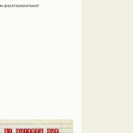
AM @BEATRIZMARTMART