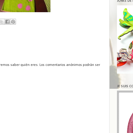
JOYAS DE
remos saber quién eres. Los comentarios anónimos podrán ser
JE SUIS 