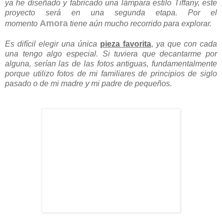
de Madrid
, en la
tienda on-line
y en las ediciones del
Nómada Market
. La
fundación Adolfo Dominguez
Amora
también ha elegido a
para ofrecer sus piezas en
diferentes oportunidades en la tienda de Serrano 5, Madrid.
A Mora le interesaría
explorar el mundo de la escultura y
el diseño de objetos de decoración y mobiliario.
Aunque
ya he diseñado y fabricado una lámpara estilo Tiffany, este
proyecto será en una segunda etapa. Por el
Amora
momento
tiene aún mucho recorrido para explorar.
Es difícil elegir una única
pieza favorita
,
ya que con cada
una tengo algo especial. Si tuviera que decantarme por
alguna, serían las de las fotos antiguas, fundamentalmente
porque utilizo fotos de mi familiares de principios de siglo
pasado o de mi madre y mi padre de pequeños.