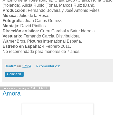
Duración:
97 min.
Género:
Comedia.
Interpretación:
Quim Gutiérrez (Diego), Raúl Arévalo
(Julián), Adrián Lastra (Miguel), Inma Cuesta (Martina),
Antonio de la Torre (Bachi), Clara Lago (Clara), Nuria Gago
(Yolanda), Alicia Rubio (Toña), Marcos Ruiz (Dani).
Producción:
Fernando Bovaira y José Antonio Félez.
Música:
Julio de la Rosa.
Fotografía:
Juan Carlos Gómez.
Montaje:
David Pinillos.
Dirección artística:
Curru Garabal y Satur Idarreta.
Vestuario:
Fernando García. Distribuidora:
Warner Bros. Pictures International España.
Estreno en España:
4 Febrero 2011.
No recomendada para menores de 7 años.
Beatriz
en
17:34
6 comentarios:
Compartir
jueves, mayo 26, 2011
Amora