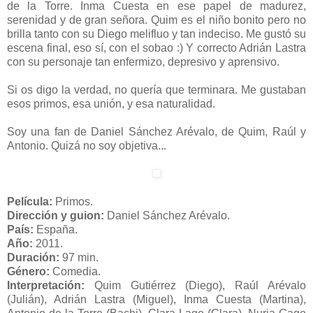
Estupendo Raúl Arévalo.
Cómo sabe este actor superarse
con cada trabajo y personaje. Bordado. Grande ya Antonio
de la Torre. Inma Cuesta en ese papel de madurez,
serenidad y de gran señora. Quim es el niño bonito pero no
brilla tanto con su Diego melifluo y tan indeciso. Me gustó su
escena final, eso sí, con el sobao :) Y correcto Adrián Lastra
con su personaje tan enfermizo, depresivo y aprensivo.
Si os digo la verdad, no quería que terminara. Me gustaban
esos primos, esa unión, y esa naturalidad.
Soy una fan de Daniel Sánchez Arévalo, de Quim, Raúl y
Antonio. Quizá no soy objetiva...
Película:
Primos.
Dirección y guion:
Daniel Sánchez Arévalo.
País:
España.
Año:
2011.