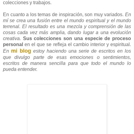
diseñadora de vestuario, etc.
Se han realizado por el momento
6 colecciones de entre 6
y 40 prendas
. Ingrid ha impartido cursos de estilismo y
customización de prendas, etc.
la pagina web
En
se pueden localizar todas las
colecciones y trabajos.
En cuanto a los temas de inspiración, son muy variados.
En
mí se crea una fusión entre el mundo espiritual y el mundo
terrenal. El resultado es una mezcla y comprensión de las
cosas cada vez más amplia, dando lugar a una evolución
creativa.
Sus colecciones son una especie de proceso
personal
en el que se refleja el cambio interior y espiritual.
mi blog
En
estoy haciendo una serie de escritos en los
que divulgo parte de esas emociones o sentimientos,
escritos de manera sencilla para que todo el mundo lo
pueda entender.