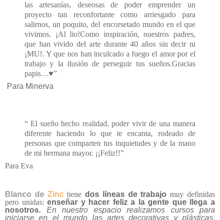
¿Y qué es Blanco de Zinc para cada una de las hermanas?
“Blanco de Zinc es un Taller Creativo que un día nos
inventamos, Eva, mi hermana pequeña y yo
Minerva, enamoradas ambas del mundo artístico y de
las artesanías, deseosas de poder emprender un
proyecto tan reconfortante como arriesgado para
salirnos, un poquito, del encorsetado mundo en el que
vivimos. ¡Al lio!
Como inspiración, nuestros padres,
que han vivido del arte durante 40 años sin decir ni
¡MU!. Y que nos han inculcado a fuego el amor por el
trabajo y la ilusión de perseguir tus sueños.
Gracias
papis…♥”
Para Minerva
“ El sueño hecho realidad, poder vivir de una manera
diferente haciendo lo que te encanta, rodeado de
personas que comparten tus inquietudes y de la mano
de mi hermana mayor. ¡¡Feliz!!”