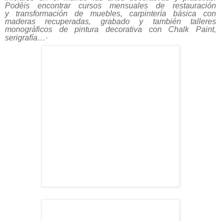
Para Eva
Blanco de
Zinc
tiene
dos líneas de trabajo
muy definidas
pero unidas:
enseñar y hacer feliz a la gente que llega a
nosotros.
En nuestro espacio realizamos cursos para
iniciarse en el mundo las
artes decorativas y plásticas
.
Podéis encontrar cursos mensuales de restauración
y
transformación de muebles, carpintería básica con
maderas recuperadas,
gr
abado
y también talleres
monográficos de pintura decorativa con Chalk Paint,
serigrafía…
·