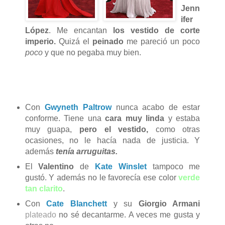
Jenn
ifer
López
. Me encantan
los vestido de corte
imperio.
Quizá el
peinado
me pareció un poco
poco
y que no pegaba muy bien.
Con
Gwyneth Paltrow
nunca acabo de estar
conforme. Tiene una
cara muy linda
y estaba
muy guapa,
pero el vestido,
como otras
ocasiones, no le hacía nada de justicia. Y
además
tenía arruguitas.
El
Valentino
de
Kate Winslet
tampoco me
gustó. Y además no le favorecía ese color
verde
tan clarito
.
Con
Cate Blanchett
y su
Giorgio Armani
plateado
no sé decantarme. A veces me gusta y