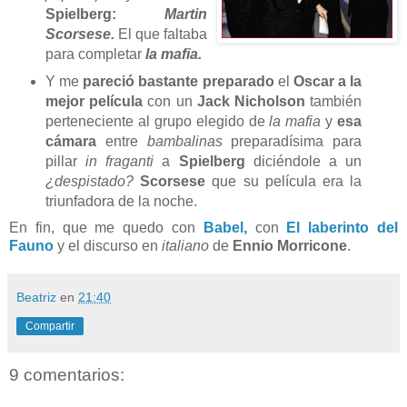
Spielberg:
Martin
Scorsese.
El que faltaba
para completar
la mafia.
Y me
pareció bastante preparado
el
Oscar a la
mejor película
con un
Jack Nicholson
también
perteneciente al grupo elegido de
la mafia
y
esa
cámara
entre
bambalinas
preparadísima para
pillar
in fraganti
a
Spielberg
diciéndole a un
¿despistado?
Scorsese
que su película era la
triunfadora de la noche.
En fin, que me quedo con
Babel,
con
El laberinto del
Fauno
y el discurso en
italiano
de
Ennio Morricone
.
Beatriz
en
21:40
Compartir
9 comentarios: