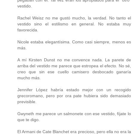
pegaban con él. Tal vez eran los apropiados para el "otro"
vestido.
Rachel Weisz no me gustó mucho, la verdad. No tanto el
vestido sino el estilismo en general. No estaba muy
favorecida.
Nicole estaba elegantísima. Como casi siempre, menos es
más.
A mí Kirsten Dunst no me convence nada. La parete de
arriba del vestido me parece que estropea el efecto. No sé,
creo que sin ese cuello camisero desbocado ganaría
mucho más.
Jennifer López habría estado mejor con un recogido
grecoromano, pero por ora pate hubiera sido demasiado
previsible.
Gwyneth me parece un salmonete con ese vestido, fíjate lo
que te digo.
El Armani de Cate Blanchet era precioso, pero ella no era la