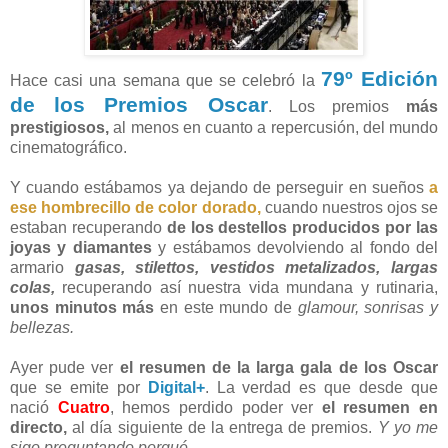
79º Edición
Hace casi una semana que se celebró la
de los Premios Oscar
. Los premios
más
prestigiosos,
al menos en cuanto a repercusión, del mundo
cinematográfico.
Y cuando estábamos ya dejando de perseguir en sueños
a
ese hombrecillo de color dorado,
cuando nuestros ojos se
estaban recuperando
de los destellos producidos por las
joyas y diamantes
y estábamos devolviendo al fondo del
armario
gasas, stilettos, vestidos metalizados, largas
colas,
recuperando así nuestra vida mundana y rutinaria,
unos minutos más
en este mundo de
glamour, sonrisas y
bellezas.
Ayer pude ver
el resumen de la larga gala de los Oscar
que se emite por
Digital+
. La verdad es que desde que
nació
Cuatro
, hemos perdido poder ver
el resumen en
directo,
al día siguiente de la entrega de premios.
Y yo me
sigo preguntando porqué.