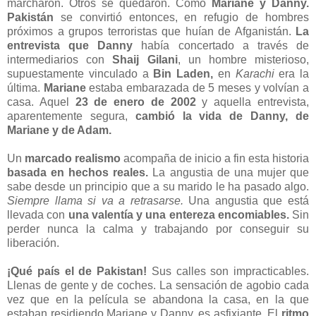
marcharon. Otros se quedaron. Como
Mariane y Danny.
Pakistán
se convirtió entonces, en refugio de hombres
próximos a grupos terroristas que huían de Afganistán.
La
entrevista que Danny
había concertado a través de
intermediarios
con
Shaij Gilani
,
un hombre misterioso,
supuestamente vinculado a
Bin Laden
,
en
Karachi
era la
última.
Mariane
estaba embarazada de 5 meses y volvían a
casa. Aquel
23 de enero de 2002
y aquella entrevista,
aparentemente segura,
cambió la vida de Danny, de
Mariane y de Adam.
Un
marcado realismo
acompaña de inicio a fin esta historia
basada en hechos reales.
La angustia de una mujer que
sabe desde un principio que a su marido le ha pasado algo.
Siempre llama si va a retrasarse.
Una angustia que está
llevada con
una valentía y una entereza encomiables.
Sin
perder nunca la calma y trabajando por conseguir su
liberación.
¡Qué país el de Pakistan!
Sus calles son impracticables.
Llenas de gente y de coches. La sensación de agobio cada
vez que en la película se abandona la casa, en la que
estaban residiendo Mariane y Danny, es asfixiante. El
ritmo