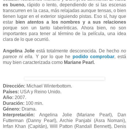
es bueno,
rápido o lento, dependiendo de si las escenas
transcurren en la casa, más relajadas aunque tensas, o bien
tienen lugar en el exterior siguiendo pistas. Eso sí, hay que
estar
bien atentos a los nombres y a sus relaciones
porque son un tanto laberínticas. Ahora bien, no son
importantes para tener al término de la película, una idea
clara de lo que ocurrió.
Angelina Jolie
está totalmente desconocida. De hecho
no
parece ni ella.
Y por lo que he
podido comprobar
, está
muy bien caracterizada como
Mariane Pearl.
Dirección:
Michael Winterbottom.
Países:
USA y Reino Unido.
Año:
2007.
Duración:
100 min.
Género:
Drama.
Interpretación:
Angelina Jolie (Mariane Pearl), Dan
Futterman (Danny Pearl), Archie Panjabi (Asra Nomani),
Irrfan Khan (Capitán), Will Patton (Randall Bennett), Denis