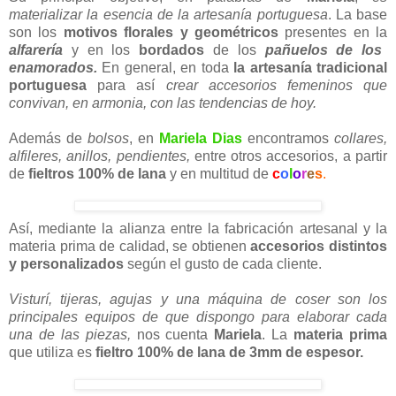
materializar la esencia de la artesanía portuguesa
. La base
son los
motivos florales y geométricos
presentes en la
alfarería
y en los
bordados
de los
pañuelos de los
enamorados.
En general, en toda
la artesanía tradicional
portuguesa
para así
crear accesorios femeninos que
convivan, en armonia, con las tendencias de hoy.
Además de
bolsos
, en
Mariela Dias
encontramos
collares,
alfileres, anillos, pendientes,
entre otros accesorios, a partir
de
fieltros 100% de lana
y en multitud de
c
o
l
o
r
e
s
.
Así, mediante la alianza entre la fabricación artesanal y la
materia prima de calidad, se obtienen
accesorios distintos
y personalizados
según el gusto de cada cliente.
Visturí, tijeras, agujas y una máquina de coser son los
principales equipos de que dispongo para elaborar cada
una de las piezas,
nos cuenta
Mariela
. La
materia prima
que utiliza es
fieltro 100% de lana de 3mm de espesor.