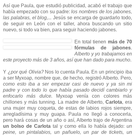
Así que Paula, que estudió publicidad, acabó el trabajo que
había empezado con su padre:
los nombres de los jabones,
las palabras, el blog,...
Jesús se encarga de guardarlo todo,
de seguir en León con el taller, ahora buscando un sitio
nuevo, si todo va bien, para seguir haciendo jabones.
En total tienen
más de 70
fórmulas de jabones
.
Alberto y yo trabajamos en
este proyecto más de 3 años, así que han dado para mucho
.
Y
¿por qué Olivia?
Nos lo cuenta Paula. En un principio iba
a ser Myxoap, nombre que, de hecho, registró Alberto. Pero,
como esto iba a ser empezar casi de nuevo y ya sin mi
padre y con todo lo que había pasado decidí cambiarlo y
enfocarlo más dulce.
Myxoap venía con colores más
chillones y más tunning. La madre de Alberto,
Carlota
, era
una mujer muy coqueta, de estas de labios rojos siempre,
arregladísima y muy guapa. Paula no llegó a conocerla,
pero hará cosas de un año o así, Alberto trajo de Argentina
un bolso de Carlota
tal y como ella lo había dejado:
un
peine, un pintalabios, un pañuelo, un par de tickets, un