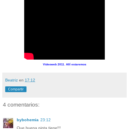
Videoweb 2011. Allí estaremos
Beatriz
en
17:12
Compartir
4 comentarios:
bybohemia
23:12
Que buena pinta tiene!!!