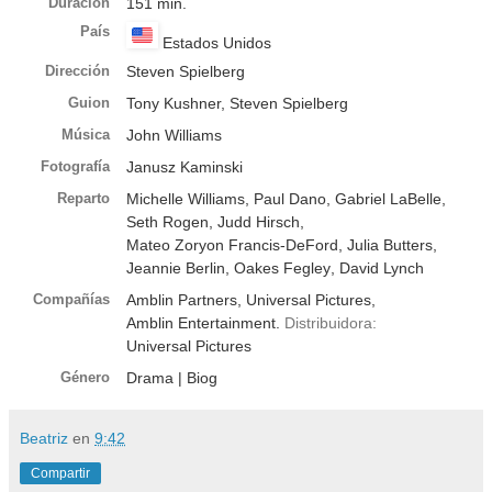
Duración
151 min.
País
Estados Unidos
Dirección
Steven Spielberg
Guion
Tony Kushner
,
Steven Spielberg
Música
John Williams
Fotografía
Janusz Kaminski
Reparto
Michelle Williams
,
Paul Dano
,
Gabriel LaBelle
,
Seth Rogen
,
Judd Hirsch
,
Mateo Zoryon Francis-DeFord
,
Julia Butters
,
Jeannie Berlin
,
Oakes Fegley
,
David Lynch
Compañías
Amblin Partners
,
Universal Pictures
,
Amblin Entertainment
.
Distribuidora:
Universal Pictures
Género
Drama
| Biog
Beatriz
en
9:42
Compartir