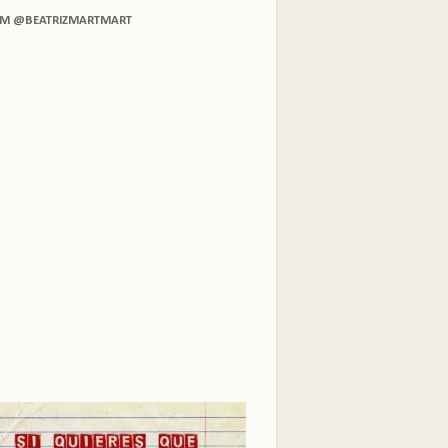
AM @BEATRIZMARTMART