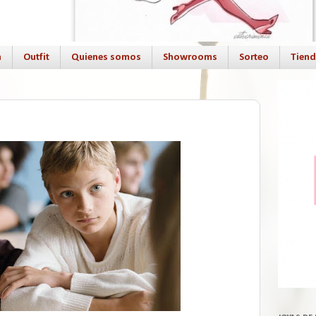
a
Outfit
Quienes somos
Showrooms
Sorteo
Tien