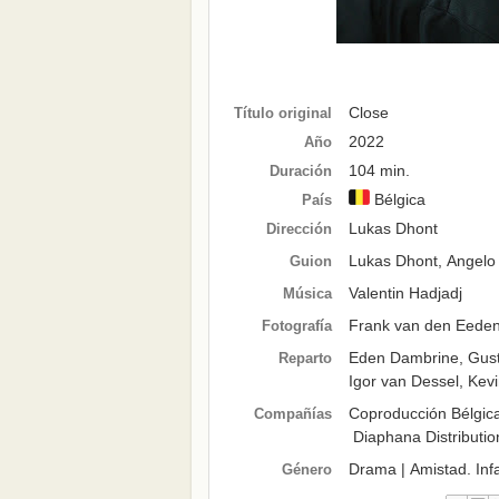
Close
Título original
2022
Año
104 min.
Duración
Bélgica
País
Lukas Dhont
Dirección
Lukas Dhont
,
Angelo 
Guion
Valentin Hadjadj
Música
Frank van den Eede
Fotografía
Eden Dambrine
,
Gus
Reparto
Igor van Dessel
,
Kev
Coproducción Bélgic
Compañías
Diaphana Distributio
Drama
| Amistad. Inf
Género