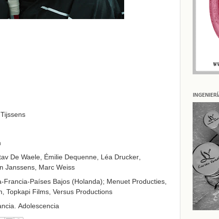
INGENIER
Tijssens
n
tav De Waele
,
Émilie Dequenne
,
Léa Drucker
,
in Janssens
,
Marc Weiss
a-Francia-Países Bajos (Holanda);
Menuet Producties
,
n
,
Topkapi Films
,
Versus Productions
ancia. Adolescencia