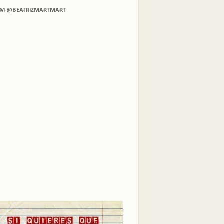
AM @BEATRIZMARTMART