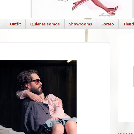
a
Outfit
Quienes somos
Showrooms
Sorteo
Tien