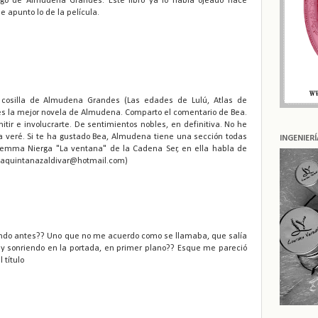
lgo de Almudena Grandes. Este libro ya lo había ojeado hace
e apunto lo de la película.
 cosilla de Almudena Grandes (Las edades de Lulú, Atlas de
s la mejor novela de Almudena. Comparto el comentario de Bea.
tir e involucrarte. De sentimientos nobles, en definitiva. No he
 la veré. Si te ha gustado Bea, Almudena tiene una sección todas
INGENIER
mma Nierga "La ventana" de la Cadena Ser, en ella habla de
delaquintanazaldivar@hotmail.com)
endo antes?? Uno que no me acuerdo como se llamaba, que salía
 y sonriendo en la portada, en primer plano?? Esque me pareció
 título