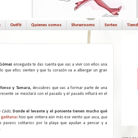
a
Outfit
Quienes somos
Showrooms
Sorteo
Tien
 Gómez
enseguida te das cuenta que vas a vivir con ellos una
 lo que ellos sienten y que tu corazón va a albergar un gran
lfonso y Tamara,
descubres que vas a formar parte de una
presente se mezclará con el pasado y el pasado influirá en el
 Cádiz.
Donde el levante y el poniente tienen mucho qué
s gaditanas
hizo que sintiera aún más ese viento
que seca, que
os paseos solitarios por la playa que ayudan a pensar y a
.