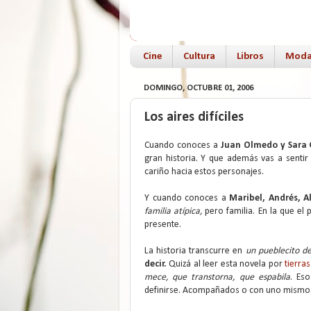
Cine
Cultura
Libros
Mod
DOMINGO, OCTUBRE 01, 2006
Los aires difíciles
Cuando conoces a
Juan Olmedo y Sara
gran historia. Y que además vas a sentir
cariño hacia estos personajes.
Y cuando conoces a
Maribel, Andrés, A
familia atípica,
pero familia. En la que el 
presente.
La historia transcurre en
un pueblecito de
decir.
Quizá al leer esta novela por
tierra
mece, que transtorna, que espabila
. Es
definirse. Acompañados o con uno mismo