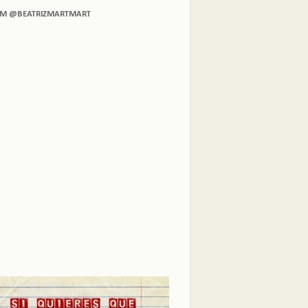
AM @BEATRIZMARTMART