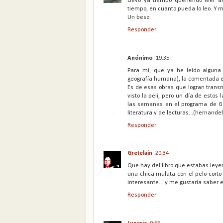
Llevo ya tiempo queriendo leer a
tiempo, en cuanto pueda lo leo. Y m
Un beso.
Responder
Anónimo
19:35
Para mí, que ya he leído alguna
geografía humana), la comentada e
Es de esas obras que logran transmi
visto la peli, pero un día de estos
las semanas en el programa de Ge
literatura y de lecturas...(hernan
Responder
Gretelain
20:34
Que hay del libro que estabas ley
una chica mulata con el pelo corto
interesante....y me gustaría saber el
Responder