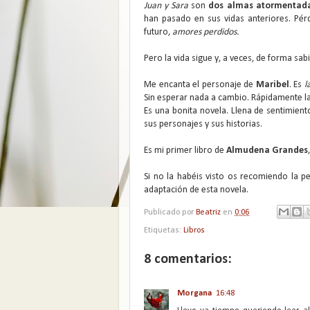
Juan y Sara
son
dos almas atormentadas
han pasado en sus vidas anteriores. Pér
futuro,
amores perdidos.
Pero la vida sigue y, a veces, de forma sa
Me encanta el personaje de
Maribel
. Es
l
Sin esperar nada a cambio. Rápidamente la 
Es una bonita novela. Llena de sentimiento
sus personajes y sus historias.
Es mi primer libro de
Almudena Grandes
Si no la habéis visto os recomiendo la p
adaptación de esta novela.
Publicado por
Beatriz
en
0:06
Etiquetas:
Libros
8 comentarios:
Morgana
16:48