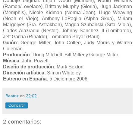
Doblaje original: Elijah Wood (Mumble), Robin Williams
(Ramon/Lovelace), Brittany Murphy (Gloria), Hugh Jackman
(Memphis), Nicole Kidman (Norma Jean), Hugo Weaving
(Noah el Viejo), Anthony LaPaglia (Alpha Skua), Miriam
Margolyes (Sra. Astrakhan), Magda Szubanski (Srta. Viola),
Carlos Alazraqui (Nestor), Johnny Sanchez III (Lombardo),
Jeff Garcia (Rinaldo), Lombardo Boyar (Raul).
Guión:
George Miller, John Collee, Judy Morris y Warren
Coleman.
Producción:
Doug Mitchell, Bill Miller y George Miller.
Música:
John Powell.
Diseño de producción:
Mark Sexton.
Dirección artística:
Simon Whiteley.
Estreno en España:
5 Diciembre 2006.
Beatriz
en
22:02
Compartir
2 comentarios: