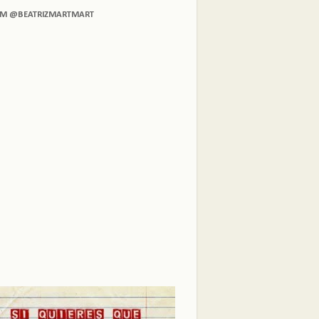
AM @BEATRIZMARTMART