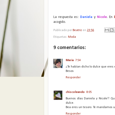
La respuesta es:
Daniela
y
Nicole
. En
acogido.
Publicado por
Beatriz
en
23:56
Etiquetas:
Moda
9 comentarios:
Maria
7:54
¿Te habían dicho lo dulce que eres
Besos
Responder
chiscoleando
8:05
Buenos días Daniela y Nicole!! Q
dulce.
Bea eres un tesoro. Te mandamos un
Responder