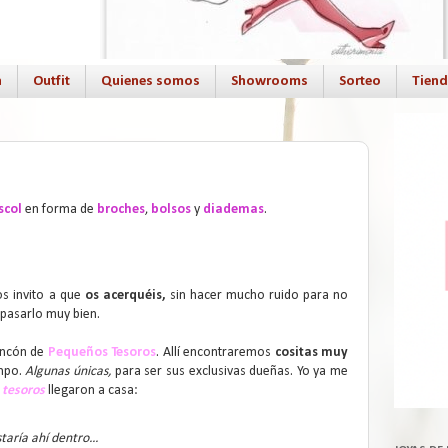
a
Outfit
Quienes somos
Showrooms
Sorteo
Tien
scol
en forma de
broches
,
bolsos
y
diademas
.
os invito a que
os acerquéis,
sin hacer mucho ruido para no
pasarlo muy bien.
rincón de
Pequeños Tesoros
. Allí encontraremos
cositas muy
mpo.
Algunas únicas,
para ser sus exclusivas dueñas. Yo ya me
 tesoros
llegaron a casa:
taría ahí dentro...