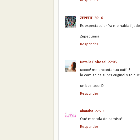
Responder
ZEPETIT
20:16
Es espectacular. Ya me habia fijado
Zepequeña.
Responder
Natalia Pobosal
22:05
uoooo! me encanta tuu outfit!
la camisa es super original y te q
un besitooo :D
Responder
abataba
22:29
Qué monada de camisa!!
Responder