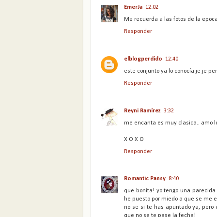
EmerJa
12:02
Me recuerda a las fotos de la epoca
Responder
elblogperdido
12:40
este conjunto ya lo conocía je je p
Responder
Reyni Ramírez
3:32
me encanta es muy clasica.. amo lo
X O X O
Responder
Romantic Pansy
8:40
que bonita! yo tengo una parecid
he puesto por miedo a que se me e
no se si te has apuntado ya, pero 
que no se te pase la fecha!