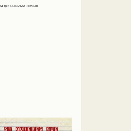
AM @BEATRIZMARTMART