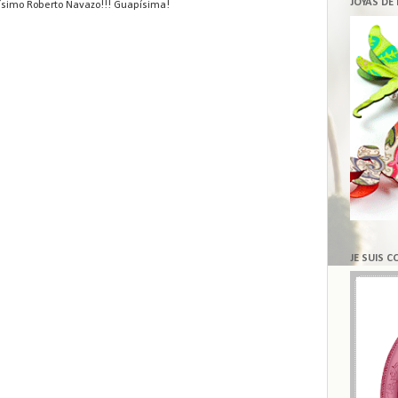
JOYAS DE
ísimo Roberto Navazo!!! Guapísima!
JE SUIS 