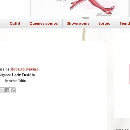
a
Outfit
Quienes somos
Showrooms
Sorteo
Tien
Roberto Navazo
isa de
Lady Desidia
olgante
Jdön
Broche