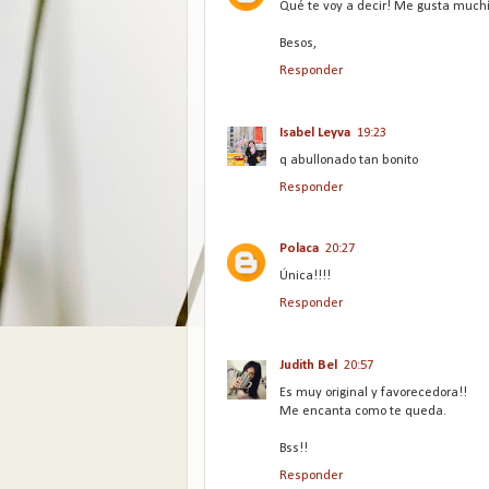
Qué te voy a decir! Me gusta much
Besos,
Responder
Isabel Leyva
19:23
q abullonado tan bonito
Responder
Polaca
20:27
Única!!!!
Responder
Judith Bel
20:57
Es muy original y favorecedora!!
Me encanta como te queda.
Bss!!
Responder