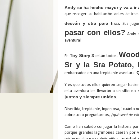
Andy se ha hecho mayor y va a ir 
que recoger su habitación antes de irse.
desván y otra para tirar.
Sus jugu
pasar con ellos?
Andy se
aventura!
Woody
Toy Story 3
En
están todos,
Sr y la Sra Potato,
Q
embarcados en una trepidante aventura.
Y es que todos ellos quieren seguir haci
esta aventura les llevarán a un sitio 
juntos y siempre unidos.
Divertida, trepidante, ingeniosa, ¡cuánto 
sobre todo preguntarnos,
¿qué será de ell
Cómo han sabido conjugar la historia pa
porque grandes lagrimones caerán por vu
¡cuidad 
reirán mucho y ya sabéis niños,