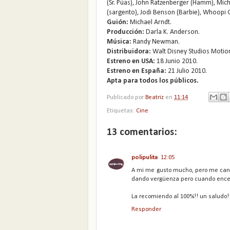
(Sr. Púas), John Ratzenberger (Hamm), Mic
(sargento), Jodi Benson (Barbie), Whoopi G
Guión:
Michael Arndt.
Producción:
Darla K. Anderson.
Música:
Randy Newman.
Distribuidora:
Walt Disney Studios Motion
Estreno en USA:
18 Junio 2010.
Estreno en España:
21 Julio 2010.
Apta para todos los públicos.
Publicado por
Beatriz
en
11:14
Etiquetas:
Cine
13 comentarios:
polipulita
12:05
A mi me gusto mucho, pero me cans
dando vergüenza pero cuando encendi
La recomiendo al 100%!! un saludo!
Responder