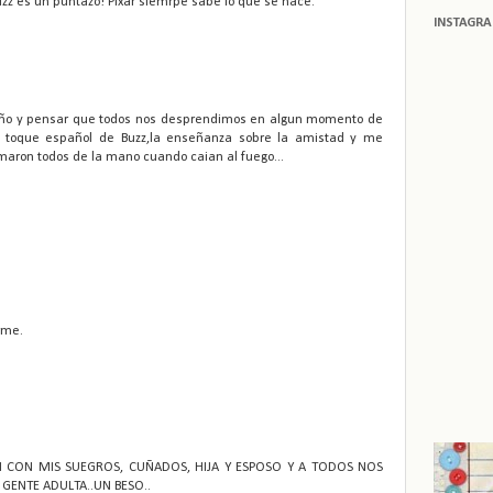
uzz es un puntazo! Pixar siemrpe sabe lo que se hace.
INSTAGR
 año y pensar que todos nos desprendimos en algun momento de
l toque español de Buzz,la enseñanza sobre la amistad y me
ron todos de la mano cuando caian al fuego...
rme.
I CON MIS SUEGROS, CUÑADOS, HIJA Y ESPOSO Y A TODOS NOS
GENTE ADULTA..UN BESO..