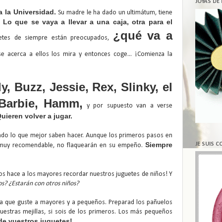
JOYAS DE
a la Universidad.
Su madre le ha dado un ultimátum, tiene
Lo que se vaya a llevar a una caja, otra para el
¿qué va a
etes de siempre están preocupados,
 acerca a ellos los mira y entonces coge... ¡Comienza la
, Buzz, Jessie, Rex, Slinky, el
 Barbie, Hamm,
y por supuesto van a verse
uieren volver a jugar.
endo lo que mejor saben hacer. Aunque los primeros pasos en
Siempre
JE SUIS 
no muy recomendable, no flaquearán en su empeño.
nos hace a los mayores recordar nuestros juguetes de niños! Y
os? ¿Estarán con otros niños?
ra que guste a mayores y a pequeños. Preparad los pañuelos
estras mejillas, si sois de los primeros. Los más pequeños
de vuestros juguetes!