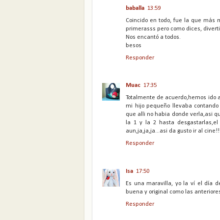
baballa
13:59
Coincido en todo, fue la que más m
primerasss pero como dices, divertid
Nos encantó a todos.
besos
Responder
Muac
17:35
Totalmente de acuerdo,hemos ido a
mi hijo pequeño llevaba contando
que alli no habia donde verla,asi q
la 1 y la 2 hasta desgastarlas,e
aun,ja,ja,ja...asi da gusto ir al cine!!
Responder
Isa
17:50
Es una maravilla, yo la ví el día
buena y original como las anteriore
Responder