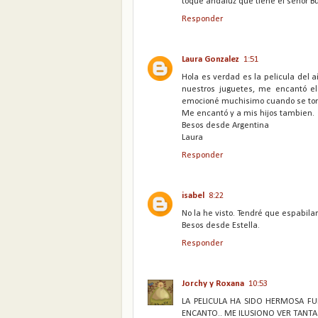
toque andaluz que tiene el señor B
Responder
Laura Gonzalez
1:51
Hola es verdad es la pelicula del
nuestros juguetes, me encantó e
emocioné muchisimo cuando se toma
Me encantó y a mis hijos tambien.
Besos desde Argentina
Laura
Responder
isabel
8:22
No la he visto. Tendré que espabila
Besos desde Estella.
Responder
Jorchy y Roxana
10:53
LA PELICULA HA SIDO HERMOSA FU
ENCANTO.. ME ILUSIONO VER TANTA 