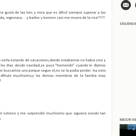
e gustó de las tres y mira que es dificil siempre superar a las
a, ingeniosa.... y barbie y kennnn casi me muero de la risa!!!!!!
SÍGUENO
 verla estando de vacaciones,donde estabamos no habia cine y
 los dias desde navidad,se puso "tremendo" cuando le dijimos
ue buscamos uno porque segun el,no se la podia perder...ha visto
l difruto muchisimo,y los demas miembros de la familia mas
!
 del estreno y me sorprendió muchísimo que siguiera siendo tan
s.
MEJOR VI