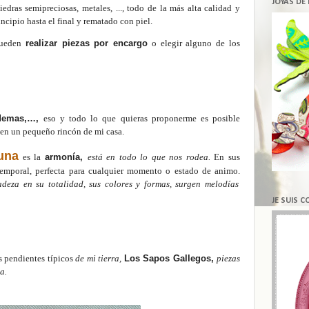
JOYAS DE
edras semipreciosas, metales, ..., todo de la más alta calidad y
incipio hasta el final y rematado con piel.
 pueden
realizar piezas por encargo
o elegir alguno de los
iademas,…,
eso y todo lo que quieras proponerme es posible
 en un pequeño rincón de mi casa.
una
es la
armonía,
está en todo lo que nos rodea.
En sus
temporal, perfecta para cualquier momento o estado de animo.
deza en su totalidad, sus colores y formas, surgen melodías
JE SUIS 
os pendientes típicos
de mi tierra,
Los Sapos Gallegos,
piezas
a.