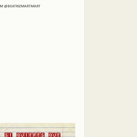
AM @BEATRIZMARTMART