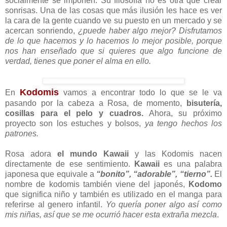
socialmente se imponen. Su filosofía no es otra que crear
sonrisas. Una de las cosas que más ilusión les hace es ver
la cara de la gente cuando ve su puesto en un mercado y se
acercan sonriendo,
¿puede haber algo mejor?
Disfrutamos
de lo que hacemos y lo hacemos lo mejor posible, porque
nos han enseñado que si quieres que algo funcione de
verdad, tienes que poner el alma en ello.
Kodomis
En
vamos a encontrar todo lo que se le va
pasando por la cabeza a Rosa, de momento,
bisutería,
cosillas para el pelo y cuadros.
Ahora, su próximo
proyecto son los estuches y bolsos,
ya tengo hechos los
patrones.
Rosa adora
el mundo Kawaii
y las Kodomis nacen
directamente de ese sentimiento.
Kawaii
es una palabra
japonesa que equivale a
“bonito”, “adorable”, “tierno”.
El
nombre de kodomis también viene del japonés,
Kodomo
que significa niño y también es utilizado en el manga para
referirse al genero infantil.
Yo quería poner algo así como
mis niñas, así que se me ocurrió hacer esta extraña mezcla
.