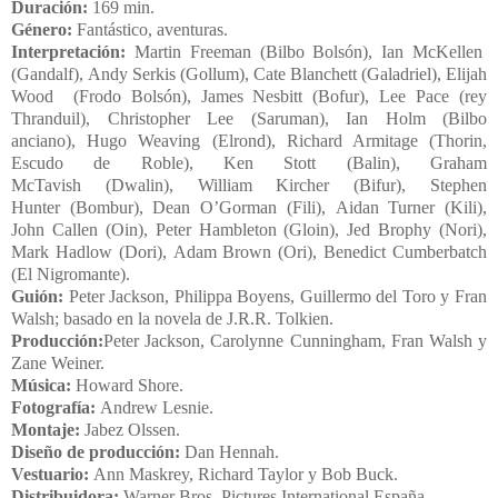
Duración:
169 min.
Género:
Fantástico
,
aventuras
.
Interpretación:
Martin Freeman
(Bilbo Bolsón),
Ian McKellen
(Gandalf),
Andy Serkis
(Gollum),
Cate Blanchett
(Galadriel),
Elijah
Wood
(Frodo Bolsón),
James Nesbitt
(Bofur),
Lee Pace
(rey
Thranduil),
Christopher Lee
(Saruman),
Ian Holm
(Bilbo
anciano),
Hugo Weaving
(Elrond),
Richard Armitage
(Thorin,
Escudo de Roble), Ken Stott (Balin),
Graham
McTavish
(Dwalin),
William Kircher
(Bifur),
Stephen
Hunter
(Bombur),
Dean O’Gorman
(Fili),
Aidan Turner
(Kili),
John Callen (Oin), Peter Hambleton (Gloin), Jed Brophy (Nori),
Mark Hadlow (Dori),
Adam Brown
(Ori), Benedict Cumberbatch
(El Nigromante).
Guión:
Peter Jackson,
Philippa Boyens
, Guillermo del Toro y Fran
Walsh; basado en la novela de J.R.R. Tolkien.
Producción:
Peter Jackson, Carolynne Cunningham, Fran Walsh y
Zane Weiner.
Música:
Howard Shore
.
Fotografía:
Andrew Lesnie.
Montaje:
Jabez Olssen.
Diseño de producción:
Dan Hennah.
Vestuario:
Ann Maskrey, Richard Taylor y Bob Buck.
Distribuidora:
Warner Bros. Pictures International España
.