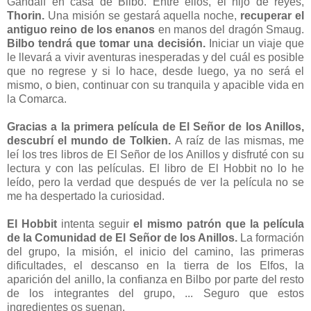
Gandalf en casa de Bilbo. Entre ellos, el hijo de reyes,
Thorin.
Una misión se gestará aquella noche,
recuperar el
antiguo reino de los enanos
en manos del dragón Smaug.
Bilbo tendrá que tomar una decisión.
Iniciar un viaje que
le llevará a vivir aventuras inesperadas y del cuál es posible
que no regrese y si lo hace, desde luego, ya no será el
mismo, o bien, continuar con su tranquila y apacible vida en
la Comarca.
Gracias a la primera película de El Señor de los Anillos,
descubrí el mundo de Tolkien.
A raíz de las mismas, me
leí los tres libros de El Señor de los Anillos y disfruté con su
lectura y con las películas. El libro de El Hobbit no lo he
leído, pero la verdad que después de ver la película no se
me ha despertado la curiosidad.
El Hobbit
intenta seguir
el mismo patrón que la película
de la Comunidad de El Señor de los Anillos.
La formación
del grupo, la misión, el inicio del camino, las primeras
dificultades, el descanso en la tierra de los Elfos, la
aparición del anillo, la confianza en Bilbo por parte del resto
de los integrantes del grupo, ... Seguro que estos
ingredientes os suenan.