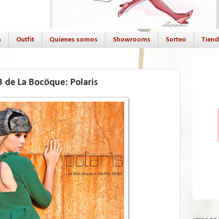
a
Outfit
Quienes somos
Showrooms
Sorteo
Tien
 de La Bocöque: Polaris