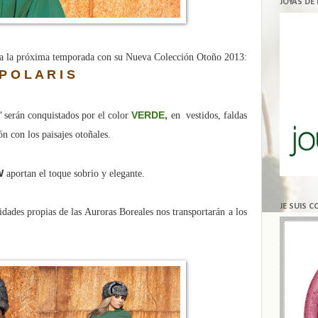
JOYAS DE
ra la próxima temporada con su
Nueva Colección Otoño 2013:
P O L A R I S
"
VERDE,
serán conquistados por el color
en vestidos, faldas
n con los paisajes otoñales.
W
aportan el toque sobrio y elegante.
JE SUIS 
dades propias de las Auroras Boreales nos transportarán a los