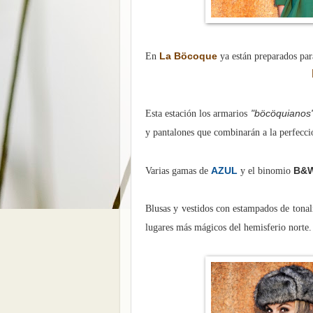
La Böcoque
En
ya están preparados pa
"böcöquianos
Esta estación los armarios
y pantalones que combinarán a la perfecció
AZUL
B&
Varias gamas de
y el binomio
Blusas y vestidos con estampados de tonali
lugares más mágicos del hemisferio norte.