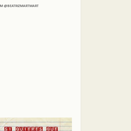
AM @BEATRIZMARTMART