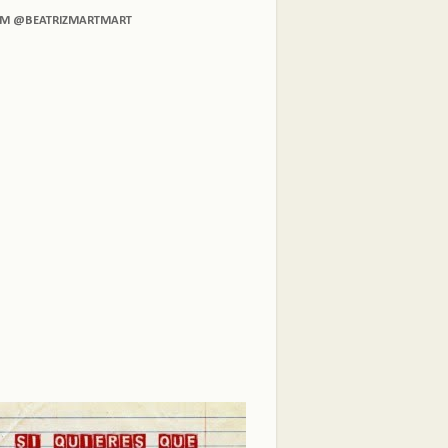
AM @BEATRIZMARTMART