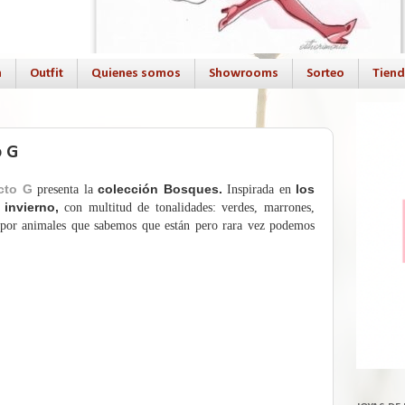
a
Outfit
Quienes somos
Showrooms
Sorteo
Tien
o G
cto G
colección
Bosques.
los
presenta la
Inspirada en
invierno,
con multitud de tonalidades: verdes, marrones,
s por animales que sabemos que están pero rara
vez podemos