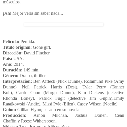
músculos.
¡Ah! Mejor verla sin saber nada...
Película:
Perdida.
Título original:
Gone girl.
Dirección:
David Fincher
.
País:
USA
.
Año:
2014.
Duración:
149 min.
Género:
Drama
,
thriller
.
Interpretación:
Ben Affleck
(Nick Dunne),
Rosamund Pike
(Amy
Dunne),
Neil Patrick Harris
(Desi),
Tyler Perry
(Tanner
Bolt),
Carrie Coon
(Margo Dunne),
Kim Dickens
(detective
Rhonda Boney),
Patrick Fugit
(detective Jim Gilpin),
Emily
Ratajkowski
(Andie), Missi Pyle (Ellen), Casey Wilson (Noelle).
Guión:
Gillian Flynn; basado en su novela.
Producción:
Arnon Milchan, Joshua Donen, Cean
Chaffin
y
Reese Witherspoon
.
Música:
Trent Reznor
y
Atticus Ross
.