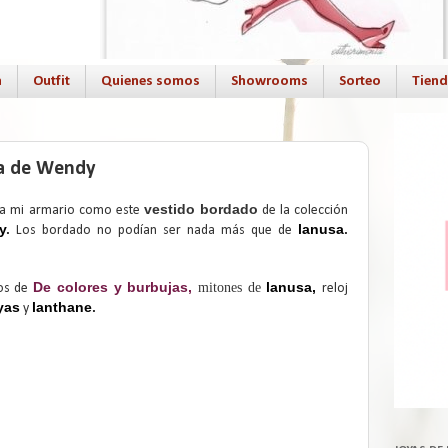
a
Outfit
Quienes somos
Showrooms
Sorteo
Tien
ta de Wendy
vestido bordado
 a mi armario como este
de la colección
y
.
lanusa
.
Los bordado no podían ser nada más que de
De colores y burbujas
,
lanusa
,
mitones de
os de
reloj
yas
lanthane
.
y