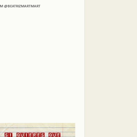
AM @BEATRIZMARTMART