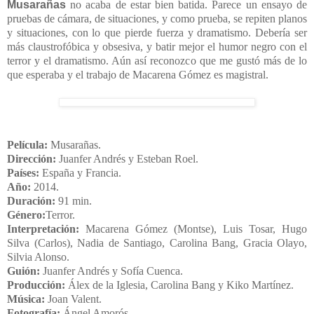
Musarañas
no acaba de estar bien batida. Parece un ensayo de
pruebas de cámara, de situaciones, y como prueba, se repiten planos
y situaciones, con lo que pierde fuerza y dramatismo. Debería ser
más claustrofóbica y obsesiva, y batir mejor el humor negro con el
terror y el dramatismo. Aún así reconozco que me gustó más de lo
que esperaba y el trabajo de Macarena Gómez es magistral.
Película:
Musarañas.
Dirección:
Juanfer Andrés y Esteban Roel.
Países:
España
y
Francia
.
Año:
2014.
Duración:
91 min.
Género:
Terror
.
Interpretación:
Macarena Gómez
(Montse),
Luis Tosar
,
Hugo
Silva
(Carlos),
Nadia de Santiago
, Carolina Bang, Gracia Olayo,
Silvia Alonso.
Guión:
Juanfer Andrés y Sofía Cuenca.
Producción:
Álex de la Iglesia, Carolina Bang y Kiko Martínez.
Música:
Joan Valent.
Fotografía:
Ángel Amorós.