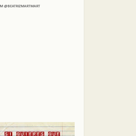
AM @BEATRIZMARTMART