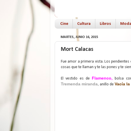
Cine
Cultura
Libros
Mod
MARTES, JUNIO 16, 2015
Mort Calacas
Fue amor a primera vista. Los pendientes 
cosas que te llaman y te las pones y te sien
Flamenco
,
El vestido es de
bolsa co
Tremenda miranda
,
Vacía la
anillo de