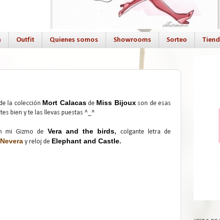
a
Outfit
Quienes somos
Showrooms
Sorteo
Tien
Mort Calacas
Miss Bijoux
de la colección
de
son de esas
tes bien y te las llevas puestas ^_^
Vera and the birds
,
n mi Gizmo de
colgante letra de
 Nevera
Elephant and Castle
.
y reloj de