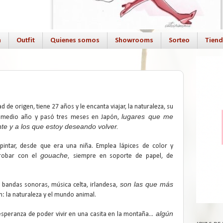
a
Outfit
Quienes somos
Showrooms
Sorteo
Tien
d de origen, tiene 27 años y le encanta viajar, la naturaleza, su
lugares que me
ia medio año y pasó tres meses en Japón,
e y a los que estoy deseando volver.
pintar, desde que era una niña. Emplea lápices de color y
gouache,
probar con el
siempre en soporte de papel, de
son las que más
 bandas sonoras, música celta, irlandesa,
n: la naturaleza y el mundo animal.
algún
 esperanza de poder vivir en una casita en la montaña...