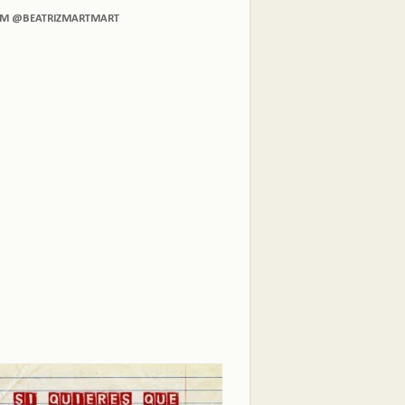
AM @BEATRIZMARTMART