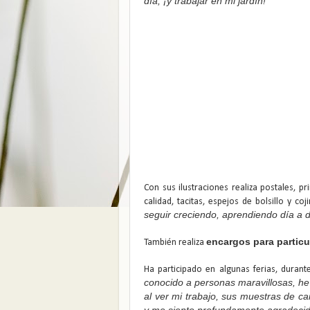
día, ¡y trabajar en mi jardín!
Con sus ilustraciones realiza postales, p
calidad, tacitas, espejos de bolsillo y c
seguir creciendo, aprendiendo día a d
encargos para particu
También realiza
Ha participado en algunas ferias, duran
conocido a personas maravillosas, he
al ver mi trabajo, sus muestras de c
y me siento profundamente agradecid