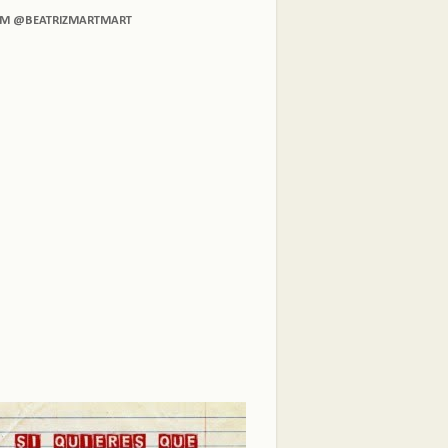
AM @BEATRIZMARTMART