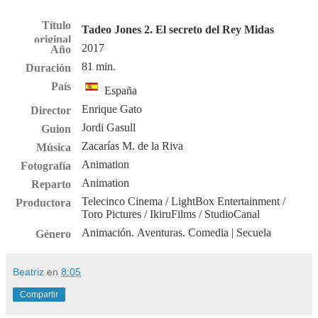
Título
Tadeo Jones 2. El secreto del Rey Midas
original
2017
Año
81 min.
Duración
País
España
Enrique Gato
Director
Jordi Gasull
Guion
Zacarías M. de la Riva
Música
Animation
Fotografía
Animation
Reparto
Telecinco Cinema / LightBox Entertainment /
Productora
Toro Pictures / IkiruFilms / StudioCanal
Animación
.
Aventuras
.
Comedia
| Secuela
Género
Beatriz
en
8:05
Compartir