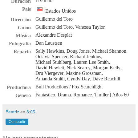
119 min.
Duración
País
Estados Unidos
Guillermo del Toro
Dirección
Guillermo del Toro,
Vanessa Taylor
Guion
Alexandre Desplat
Música
Dan Laustsen
Fotografía
Sally Hawkins
,
Doug Jones
,
Michael Shannon
,
Reparto
Octavia Spencer
,
Richard Jenkins
,
Michael Stuhlbarg
,
Lauren Lee Smith
,
David Hewlett
,
Nick Searcy
,
Morgan Kelly
,
Dru Viergever
,
Maxine Grossman
,
Amanda Smith
,
Cyndy Day
,
Dave Reachill
Bull Productions / Fox Searchlight
Productora
Fantástico
.
Drama
.
Romance
.
Thriller
| Años 60
Género
Beatriz
en
8:05
Compartir