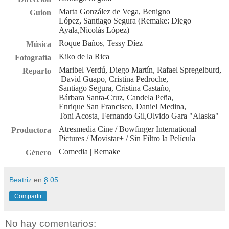
Marta González de Vega,
Benigno
Guion
López,
Santiago Segura (Remake: Diego
Ayala,
Nicolás López)
Roque Baños,
Tessy Díez
Música
Kiko de la Rica
Fotografía
Maribel Verdú
,
Diego Martín
,
Rafael Spregelburd
,
Reparto
David Guapo
,
Cristina Pedroche
,
Santiago Segura
,
Cristina Castaño
,
Bárbara Santa-Cruz
,
Candela Peña
,
Enrique San Francisco
,
Daniel Medina
,
Toni Acosta
,
Fernando Gil
,
Olvido Gara "Alaska"
Atresmedia Cine / Bowfinger International
Productora
Pictures / Movistar+ / Sin Filtro la Película
Comedia
| Remake
Género
Beatriz
en
8:05
Compartir
No hay comentarios: