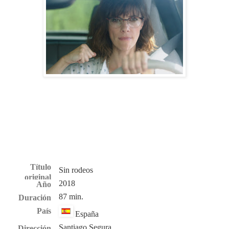
Título
Sin rodeos
original
2018
Año
87 min.
Duración
País
España
Santiago Segura
Dirección