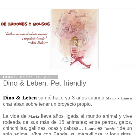
lunes, enero 11, 2021
Dino & Leben. Pet friendly
Dino & Leben
surgió hace ya 3 años cuando
Maria y Laura
charlaban sobre tener un proyecto propio.
La vida de
lleva años ligada al mundo animal y vive
María
rodeada de sus más de 15 animales; entre perros, gatos,
chinchillas, gallinas, ocas y cabras…
es
de un
Laura
“madre”
solo animal. Vive con Panda, su maravillosa, y loquísima,