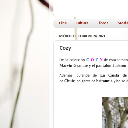
Cine
Cultura
Libros
Mod
MIÉRCOLES, FEBRERO 24, 2021
Cozy
C
O
Z
Y
De la colección
de esta temp
Marvin Granate y el pantalón Jackson
La Casita d
Además, bufanda de
Chuic
britannia
de
,
colgante de
y bolso 