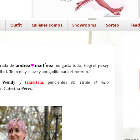
a
Outfit
Quienes somos
Showrooms
Sorteo
Tien
andrea
❤
martínez
jersey
orada de
me gusta todo. Elegí el
 Red.
Todo muy suave y abrigadito para el invierno.
e Wendy
y
teta&teta
,
Tírate el rollo
pendientes 3D
Caterina Pérez.
de