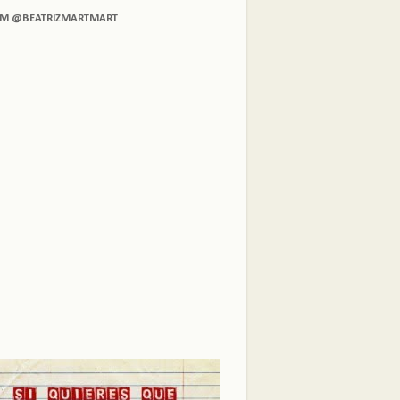
AM @BEATRIZMARTMART