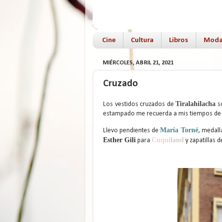
Cine
Cultura
Libros
Mod
MIÉRCOLES, ABRIL 21, 2021
Cruzado
Tiralahilacha
Los vestidos cruzados de
so
estampado me recuerda a mis tiempos de 
María Torné
,
Llevo pendientes de
medall
Esther Gili
Cuqui
land
para
y zapatillas 