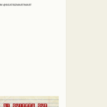
AM @BEATRIZMARTMART