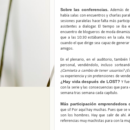
Sobre las conferencias.
Además de 
había salas con encuentros y charlas paral
sesiones paralelas hace falta más partici
asistentes a dialogar. El tiempo se iba
encuentro de blogueros de moda dinami
que a las 10:30 estábamos en la sala. H
cuando el que dirige sea capaz de genera
amigos.
En el plenario, en el auditorio, tambi
personal, vendiéndolo, incluso sortean
¿Camiseta a cambio de tener usuarios? ¿Esto
su experiencia y sin pretensiones de vend
¿Hay vida después de LOST?
Y fue
con la serie y las consecuencias que para
semana tras semana cada capítulo.
Más participación emprendedora d
que sí! Por aquí hay muchas. Pues que se
son los hombres. Hay que salir de ahí. 
referencias muy machistas para con la muj