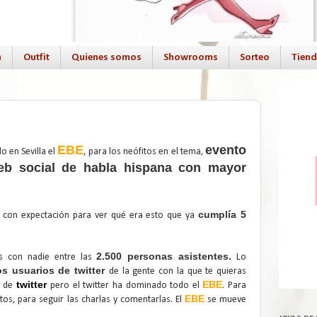
a
Outfit
Quienes somos
Showrooms
Sorteo
Tien
EBE
evento
o en Sevilla el
, para los neófitos en el tema,
web social de habla hispana con mayor
cumplía 5
s con expectación para ver qué era esto que ya
2.500 personas asistentes.
s con nadie entre las
Lo
s usuarios de twitter
de la gente con la que te quieras
twitter
EBE
o de
pero el twitter ha dominado todo el
. Para
EBE
tos, para seguir las charlas y comentarlas. El
se mueve