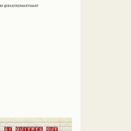
AM @BEATRIZMARTMART