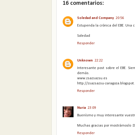
16 comentarios:
Soledad and Company
20:56
Estupenda la crónica del EBE. Una
Soledad
Responder
Unknown
22:22
Interesante post sobre el EBE. Si
demás.
www.zsazsazsu.es
http://zsazsazsu-zaragoza.blogspot
Responder
Nuria
23:09
Buenísmo y muy interesante vuestro
Muchas gracias por mostrárnoslo :
Responder