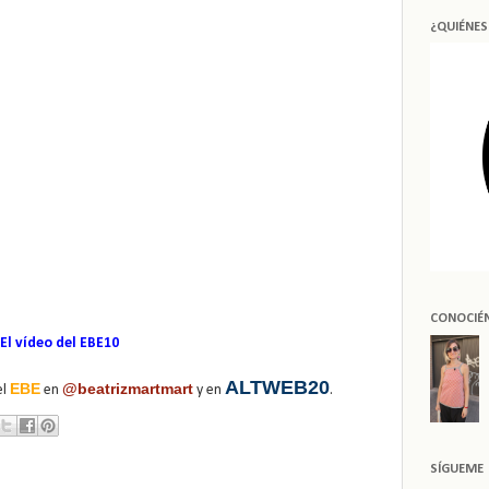
¿QUIÉNE
CONOCIÉ
El vídeo del EBE10
ALTWEB20
EBE
@beatrizmartmart
el
en
y en
.
SÍGUEME