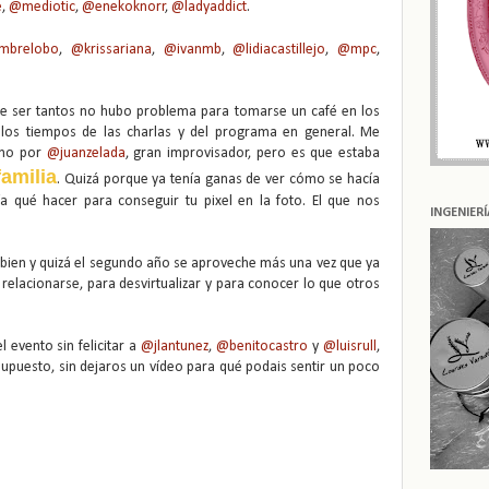
e
,
@mediotic
,
@enekoknorr
,
@ladyaddict
.
mbrelobo
,
@krissariana
,
@ivanmb
,
@lidiacastillejo
,
@mpc
,
e ser tantos no hubo problema para tomarse un café en los
los tiempos de las charlas y del programa en general. Me
 no por
@juanzelada
, gran improvisador, pero es que estaba
familia
. Quizá porque ya tenía ganas de ver cómo se hacía
a qué hacer para conseguir tu pixel en la foto. El que nos
INGENIER
 bien y quizá el segundo año se aproveche más una vez que ya
elacionarse, para desvirtualizar y para conocer lo que otros
 evento sin felicitar a
@jlantunez
,
@benitocastro
y
@luisrull
,
upuesto, sin dejaros un vídeo para qué podais sentir un poco