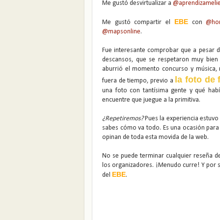
Me gustó desvirtualizar a
@aprendizameli
EBE
Me gustó compartir el
con
@ho
@mapsonline
.
Fue interesante comprobar que a pesar d
descansos, que se respetaron muy bien 
aburrió el momento concurso y música,
la foto de 
fuera de tiempo, previo a
una foto con tantísima gente y qué habí
encuentre que juegue a la primitiva.
¿Repetiremos?
Pues la experiencia estuvo
sabes cómo va todo. Es una ocasión para r
opinan de toda esta movida de la web.
No se puede terminar cualquier reseña del
los organizadores. ¡Menudo curre! Y por s
EBE
del
.