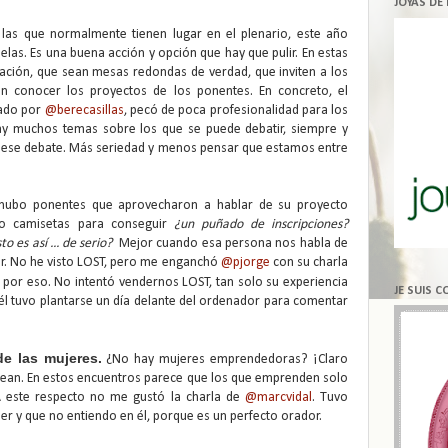
JOYAS DE
las que normalmente tienen lugar en el plenario, este año
elas. Es una buena acción y opción que hay que pulir. En estas
pación, que sean mesas redondas de verdad, que inviten a los
 en conocer los proyectos de los ponentes. En concreto, el
zado por
@berecasillas
, pecó de poca profesionalidad para los
ay muchos temas sobre los que se puede debatir, siempre y
r ese debate. Más seriedad y menos pensar que estamos entre
én hubo ponentes que aprovecharon a hablar de su proyecto
do camisetas para conseguir
¿un puñado de inscripciones?
 es así ... de serio?
Mejor cuando esa persona nos habla de
er. No he visto LOST, pero me enganchó
@pjorge
con su charla
 por eso. No intentó vendernos LOST, tan solo su experiencia
JE SUIS 
 él tuvo plantarse un día delante del ordenador para comentar
e las mujeres.
¿No hay mujeres emprendedoras? ¡Claro
 vean. En estos encuentros parece que los que emprenden solo
A este respecto no me gustó la charla de
@marcvidal
. Tuvo
er y que no entiendo en él, porque es un perfecto orador.