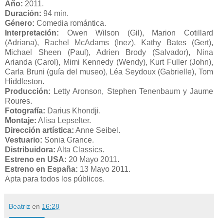
Año:
2011.
Duración:
94 min.
Género:
Comedia romántica.
Interpretación:
Owen Wilson (Gil), Marion Cotillard
(Adriana), Rachel McAdams (Inez), Kathy Bates (Gert),
Michael Sheen (Paul), Adrien Brody (Salvador), Nina
Arianda (Carol), Mimi Kennedy (Wendy), Kurt Fuller (John),
Carla Bruni (guía del museo), Léa Seydoux (Gabrielle), Tom
Hiddleston.
Producción:
Letty Aronson, Stephen Tenenbaum y Jaume
Roures.
Fotografía:
Darius Khondji.
Montaje:
Alisa Lepselter.
Dirección artística:
Anne Seibel.
Vestuario:
Sonia Grance.
Distribuidora:
Alta Classics.
Estreno en USA:
20 Mayo 2011.
Estreno en España:
13 Mayo 2011.
Apta para todos los públicos.
Beatriz
en
16:28