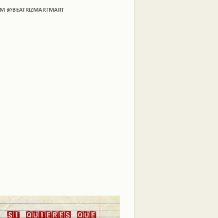
AM @BEATRIZMARTMART