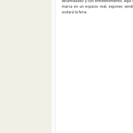
desenfadado y con entretenimiento. Aquí 
marca en un espacio real, exponer, vend
visitará la feria.