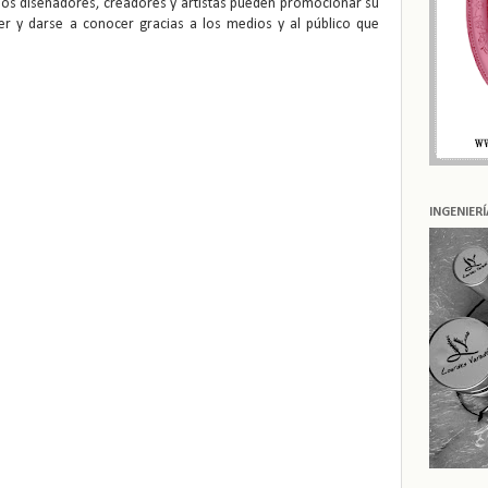
los diseñadores, creadores y artistas pueden promocionar su
er y darse a conocer gracias a los medios y al público que
INGENIER