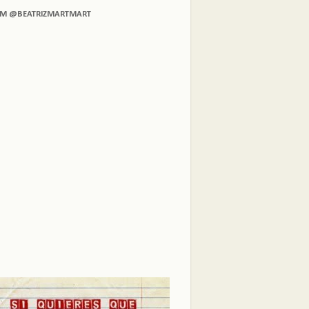
AM @BEATRIZMARTMART