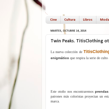
Cine
Cultura
Libros
Mod
MARTES, OCTUBRE 14, 2014
Twin Peaks. TitisClothing o
TitisClothin
La nueva colección de
enigmático
que respira la serie de cult
prendas
Este otoño nos encontraremos
patrones
más coloristas proyectan un est
marca.