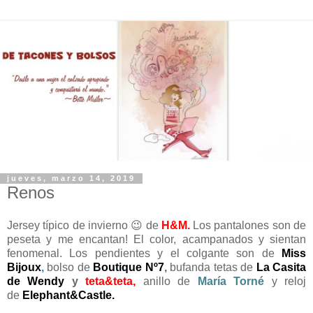
jueves, marzo 14, 2019
Renos
Jersey típico de invierno 😉 de
H&M
.
Los pantalones son de
peseta y me encantan! El color, acampanados y sientan
fenomenal. Los pendientes y el colgante son de
Miss
Bijoux
,
bolso de
Boutique Nº7
,
bufanda tetas de
La Casita
de Wendy
y
teta&teta
,
anillo de
María Torné
y reloj
de
Elephant&Castle
.