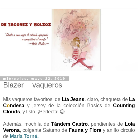
miércoles, mayo 22, 2019
Blazer + vaqueros
Mis vaqueros favoritos, de
Lía Jeans
,
claro, chaqueta de
La
C
o
ndesa
y jersey de la colección Basics de
Counting
Clouds
,
y listo. ¡Perfecta! 😉
Además, mochila de
Tándem Castro
,
pendientes de
Lola
Verona
,
colgante Saturno de
Fauna y Flora
y anillo círculo
de
María Torné
.