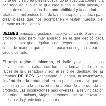
norte de Ibiza crea piezas buscando la absoluta coherencia
con todo aquello en lo que cree y con su vida misma, el
motor de su inspiración.
La sostenibilidad y la calidad
son
vitales, permitiéndose huir de la moda rápida y caduca para
crear piezas que nos acompañen y vistan nuestra piel
durante mucho tiempo.
DELBES
empezó a gestarse hace ya cerca de 6 años. Un
proceso largo pero muy apurado en el que dedicó cada
conocimiento que adquiría, cada experiencia, a nutrir la
firma de manera que poco a poco conseguiría crear un
circulo cerrado.
El
traje regional Ibicenco,
el baile
payés,
con sus
movimientos, su caída, sus formas..., forman parte de las
raíces de la diseñadora y son el sello de identidad de las
prendas
DELBES
.
Respetando el origen,
lo transforma,
llevándolo a la actualidad
en un proceso creativo que se
asemeja más a la creación de una obra de arte que de un
producto. Las inspiraciones más diversas, la reivindicación
del origen, artistas, viajes, personas que se cruzan en
nuestra vida y ante todo artesanía.