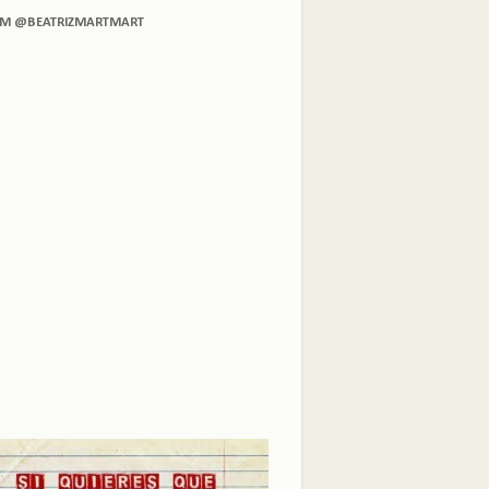
AM @BEATRIZMARTMART