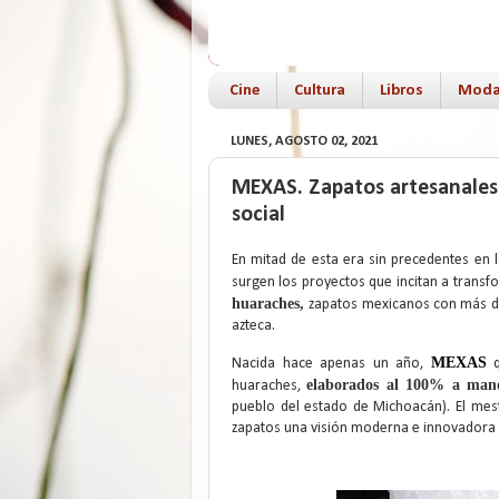
Cine
Cultura
Libros
Mod
LUNES, AGOSTO 02, 2021
MEXAS. Zapatos artesanales
social
En mitad de esta era sin precedentes en
surgen los proyectos que incitan a transf
huaraches,
zapatos mexicanos con más de 
azteca.
MEXAS
Nacida hace apenas un año,
q
elaborados al 100% a mano
huaraches,
pueblo del estado de Michoacán). El mest
zapatos una visión moderna e innovadora c