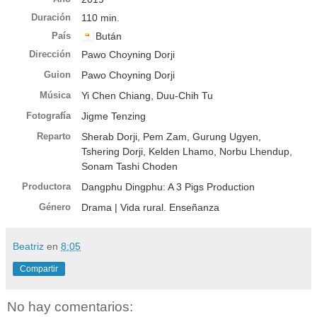
Duración
110 min.
País
Bután
Dirección
Pawo Choyning Dorji
Guion
Pawo Choyning Dorji
Música
Yi Chen Chiang,
Duu-Chih Tu
Fotografía
Jigme Tenzing
Reparto
Sherab Dorji
,
Pem Zam
,
Gurung Ugyen
,
Tshering Dorji
,
Kelden Lhamo
,
Norbu Lhendup
,
Sonam Tashi Choden
Productora
Dangphu Dingphu: A 3 Pigs Production
Género
Drama
| Vida rural. Enseñanza
Beatriz
en
8:05
Compartir
No hay comentarios: