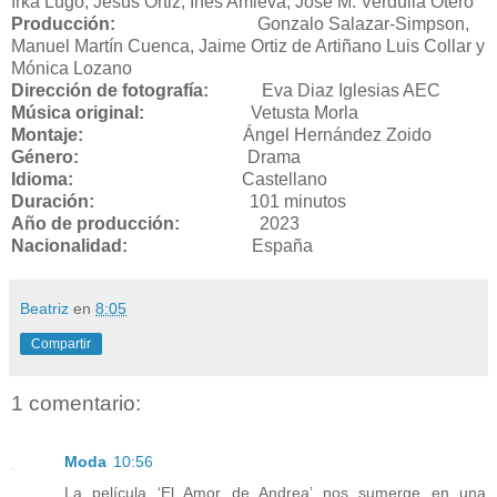
Irka Lugo, Jesús Ortiz, Inés Amieva, Jose M. Verdulla Otero
Producción
:
Gonzalo Salazar-Simpson,
Manuel Martín Cuenca, Jaime Ortiz de Artiñano Luis Collar y
Mónica Lozano
Dirección de fotografía
:
Eva Diaz Iglesias AEC
Música original
:
Vetusta Morla
Montaje
:
Ángel Hernández Zoido
Género
:
Drama
Idioma
:
Castellano
Duración
:
101 minutos
Año de producción
:
2023
Nacionalidad
:
España
Beatriz
en
8:05
Compartir
1 comentario:
Moda
10:56
La película ‘El Amor de Andrea’ nos sumerge en una